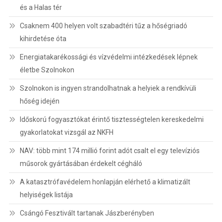
és a Halas tér
Csaknem 400 helyen volt szabadtéri tűz a hőségriadó
kihirdetése óta
Energiatakarékossági és vízvédelmi intézkedések lépnek
életbe Szolnokon
Szolnokon is ingyen strandolhatnak a helyiek a rendkívüli
hőség idején
Időskorú fogyasztókat érintő tisztességtelen kereskedelmi
gyakorlatokat vizsgál az NKFH
NAV: több mint 174 millió forint adót csalt el egy televíziós
műsorok gyártásában érdekelt cégháló
A katasztrófavédelem honlapján elérhető a klimatizált
helyiségek listája
Csángó Fesztivált tartanak Jászberényben