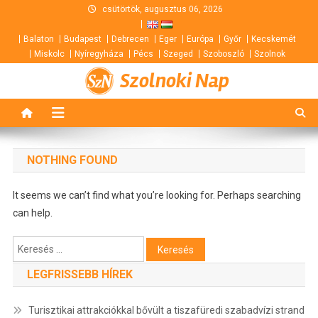
Skip
csütörtök, augusztus 06, 2026
to
Balaton
Budapest
Debrecen
Eger
Európa
Győr
Kecskemét
content
Miskolc
Nyíregyháza
Pécs
Szeged
Szoboszló
Szolnok
Szolnoki Nap
NOTHING FOUND
It seems we can’t find what you’re looking for. Perhaps searching
can help.
Keresés:
LEGFRISSEBB HÍREK
Turisztikai attrakciókkal bővült a tiszafüredi szabadvízi strand