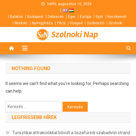
Skip
hétfő, augusztus 10, 2026
to
Balaton
Budapest
Debrecen
Eger
Európa
Győr
Kecskemét
content
Miskolc
Nyíregyháza
Pécs
Szeged
Szoboszló
Szolnok
Szolnoki Nap
NOTHING FOUND
It seems we can’t find what you’re looking for. Perhaps searching
can help.
Keresés:
LEGFRISSEBB HÍREK
Turisztikai attrakciókkal bővült a tiszafüredi szabadvízi strand