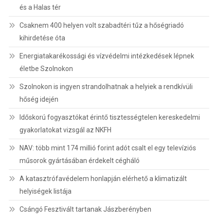
és a Halas tér
Csaknem 400 helyen volt szabadtéri tűz a hőségriadó
kihirdetése óta
Energiatakarékossági és vízvédelmi intézkedések lépnek
életbe Szolnokon
Szolnokon is ingyen strandolhatnak a helyiek a rendkívüli
hőség idején
Időskorú fogyasztókat érintő tisztességtelen kereskedelmi
gyakorlatokat vizsgál az NKFH
NAV: több mint 174 millió forint adót csalt el egy televíziós
műsorok gyártásában érdekelt cégháló
A katasztrófavédelem honlapján elérhető a klimatizált
helyiségek listája
Csángó Fesztivált tartanak Jászberényben