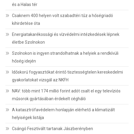
és a Halas tér
Csaknem 400 helyen volt szabadtéri tűz a hőségriadó
kihirdetése óta
Energiatakarékossági és vízvédelmi intézkedések lépnek
életbe Szolnokon
Szolnokon is ingyen strandolhatnak a helyiek a rendkívüli
hőség idején
Időskorú fogyasztókat érintő tisztességtelen kereskedelmi
gyakorlatokat vizsgál az NKFH
NAV: több mint 174 millió forint adót csalt el egy televíziós
műsorok gyártásában érdekelt cégháló
A katasztrófavédelem honlapján elérhető a klimatizált
helyiségek listája
Csángó Fesztivált tartanak Jászberényben