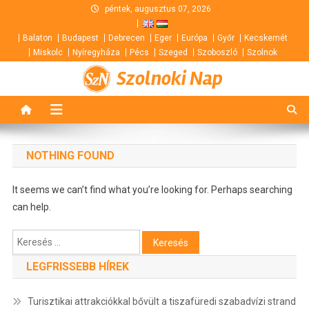
Skip
péntek, augusztus 07, 2026
to
Balaton
Budapest
Debrecen
Eger
Európa
Győr
Kecskemét
content
Miskolc
Nyíregyháza
Pécs
Szeged
Szoboszló
Szolnok
Szolnoki Nap
NOTHING FOUND
It seems we can’t find what you’re looking for. Perhaps searching
can help.
Keresés:
LEGFRISSEBB HÍREK
Turisztikai attrakciókkal bővült a tiszafüredi szabadvízi strand