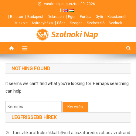
Skip
vasárnap, augusztus 09, 2026
to
Balaton
Budapest
Debrecen
Eger
Európa
Győr
Kecskemét
content
Miskolc
Nyíregyháza
Pécs
Szeged
Szoboszló
Szolnok
Szolnoki Nap
NOTHING FOUND
It seems we can’t find what you’re looking for. Perhaps searching
can help.
Keresés:
LEGFRISSEBB HÍREK
Turisztikai attrakciókkal bővült a tiszafüredi szabadvízi strand