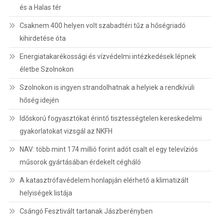
és a Halas tér
Csaknem 400 helyen volt szabadtéri tűz a hőségriadó
kihirdetése óta
Energiatakarékossági és vízvédelmi intézkedések lépnek
életbe Szolnokon
Szolnokon is ingyen strandolhatnak a helyiek a rendkívüli
hőség idején
Időskorú fogyasztókat érintő tisztességtelen kereskedelmi
gyakorlatokat vizsgál az NKFH
NAV: több mint 174 millió forint adót csalt el egy televíziós
műsorok gyártásában érdekelt cégháló
A katasztrófavédelem honlapján elérhető a klimatizált
helyiségek listája
Csángó Fesztivált tartanak Jászberényben