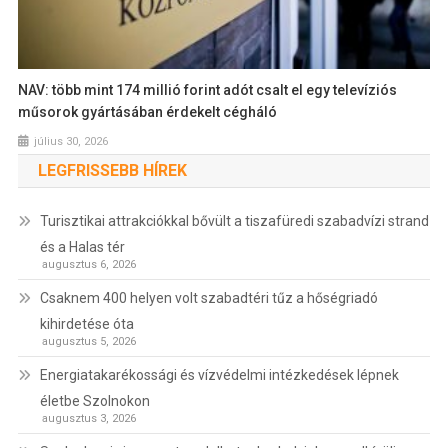
NAV: több mint 174 millió forint adót csalt el egy televíziós
műsorok gyártásában érdekelt cégháló
július 30, 2026
LEGFRISSEBB HÍREK
Turisztikai attrakciókkal bővült a tiszafüredi szabadvízi strand
és a Halas tér
augusztus 6, 2026
Csaknem 400 helyen volt szabadtéri tűz a hőségriadó
kihirdetése óta
augusztus 5, 2026
Energiatakarékossági és vízvédelmi intézkedések lépnek
életbe Szolnokon
augusztus 3, 2026