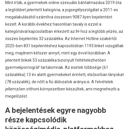
Mint írták, a gyermekek online szexuális bántalmazása 2019 óta
a legtöbbet jelentett kategória, a jogsegélyszolgálat a 2011-es
megalakulásától számítva összesen 9087 ilyen bejelentést
kezelt. A korábbi évekhez hasonlóan tavaly is ezzel a
kategóriával kapcsolatban érkezett az IH-hoz a legtöbb jelzés, az
összes bejelentés 32 százaléka. Az Internet Hotline szakértői
2025-ben 831 bejelentéshez kapcsolódóan 1193 linket vizsgáltak
meg, majdnem kétszer annyit, mint egy évvel korábban. A
jelentett linkek 53 százaléka bizonyult feltételezhetően
gyermekpornográf tartalomnak. Az esetek többsége (61
százaléka) 13 év alatti gyermekeket érintett, elsősorban lányokat
(78 százalék), de nőtt a fiú áldozatok aránya is. A felvételek
jellemzően otthoni környezetben készültek, ami megnehezíti a
megelőzést.
A bejelentések egyre nagyobb
része kapcsolódik