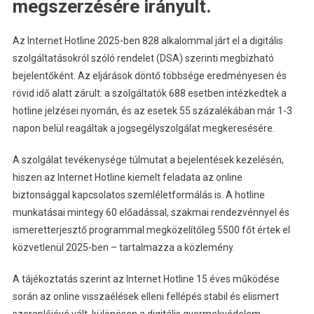
megszerzésére irányult.
Az Internet Hotline 2025-ben 828 alkalommal járt el a digitális
szolgáltatásokról szóló rendelet (DSA) szerinti megbízható
bejelentőként. Az eljárások döntő többsége eredményesen és
rövid idő alatt zárult: a szolgáltatók 688 esetben intézkedtek a
hotline jelzései nyomán, és az esetek 55 százalékában már 1-3
napon belül reagáltak a jogsegélyszolgálat megkeresésére.
A szolgálat tevékenysége túlmutat a bejelentések kezelésén,
hiszen az Internet Hotline kiemelt feladata az online
biztonsággal kapcsolatos szemléletformálás is. A hotline
munkatásai mintegy 60 előadással, szakmai rendezvénnyel és
ismeretterjesztő programmal megközelítőleg 5500 főt értek el
közvetlenül 2025-ben – tartalmazza a közlemény.
A tájékoztatás szerint az Internet Hotline 15 éves működése
során az online visszaélések elleni fellépés stabil és elismert
szereplőjévé vált, különösen a digitális gyermekvédelem