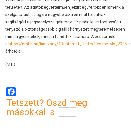
területén. Az adatok egyértelműen jelzik: egyre többen ismerik a
szolgáltatást, és egyre nagyobb bizalommal fordulnak
segítségért a jogsegélyszolgálathoz. Ez pedig kulcsfontosságú
tényező a biztonságosabb digitális környezet megteremtésében
mind a gyermekek, mind a felnőttek számára. A beszámoló
a
https://nmhh.hu/kiadvany/43/Internet_Hotlinebeszamolo_2025
li
érhető el.
(MTI)
Facebook
Tetszett? Oszd meg
másokkal is!