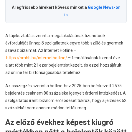
A legfrissebb hírekért kövess minket a
Google News-on
is
A tájékoztatás szerint a megalakulásának tizenötödik
évfordulóját ünneplő szolgálatnak egyre több szülő és gyermek
szavaz bizalmat. Az Internet Hotline –
https://nmhh.hu/internethotline/
– fennállásának tizenöt éve
alatt több mint 21 ezer bejelentést kezelt, és ezzel hozzájárult
az online tér biztonságosabbá tételéhez.
Az összegzés szerint a hotline-hoz 2025-ben beérkezett 2575
bejelentés csaknem 80 százaléka igényelt érdemi intézkedést. A
szolgáltatás iránti bizalom erősödését tükrözi, hogy a jelzések 62
százalékát nem anonim módon tették meg.
Az előző évekhez képest kiugró
mértékben nőtt a bejelentők között