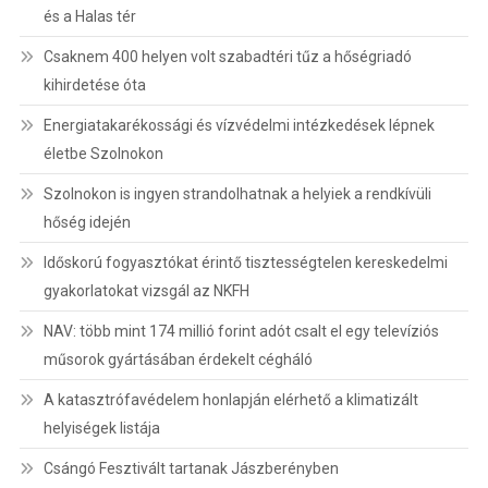
és a Halas tér
Csaknem 400 helyen volt szabadtéri tűz a hőségriadó
kihirdetése óta
Energiatakarékossági és vízvédelmi intézkedések lépnek
életbe Szolnokon
Szolnokon is ingyen strandolhatnak a helyiek a rendkívüli
hőség idején
Időskorú fogyasztókat érintő tisztességtelen kereskedelmi
gyakorlatokat vizsgál az NKFH
NAV: több mint 174 millió forint adót csalt el egy televíziós
műsorok gyártásában érdekelt cégháló
A katasztrófavédelem honlapján elérhető a klimatizált
helyiségek listája
Csángó Fesztivált tartanak Jászberényben