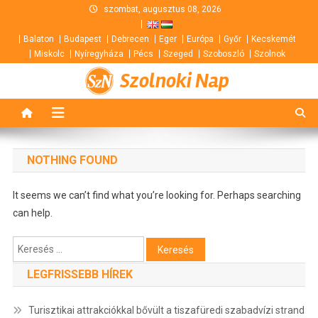
Skip
szombat, augusztus 08, 2026
to
Balaton
Budapest
Debrecen
Eger
Európa
Győr
Kecskemét
content
Miskolc
Nyíregyháza
Pécs
Szeged
Szoboszló
Szolnok
Szolnoki Nap
NOTHING FOUND
It seems we can’t find what you’re looking for. Perhaps searching
can help.
Keresés:
LEGFRISSEBB HÍREK
Turisztikai attrakciókkal bővült a tiszafüredi szabadvízi strand