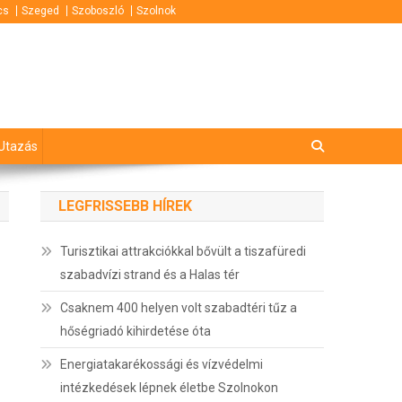
cs
Szeged
Szoboszló
Szolnok
Utazás
LEGFRISSEBB HÍREK
Turisztikai attrakciókkal bővült a tiszafüredi
szabadvízi strand és a Halas tér
Csaknem 400 helyen volt szabadtéri tűz a
hőségriadó kihirdetése óta
Energiatakarékossági és vízvédelmi
intézkedések lépnek életbe Szolnokon