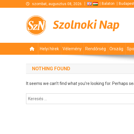
Skip
Balaton
Budapes
szombat, augusztus 08, 2026
to
content
Szolnoki Nap
Helyi hírek
Vélemény
Rendőrség
Ország
Spo
NOTHING FOUND
It seems we can’t find what you’re looking for. Perhaps se
Keresés: