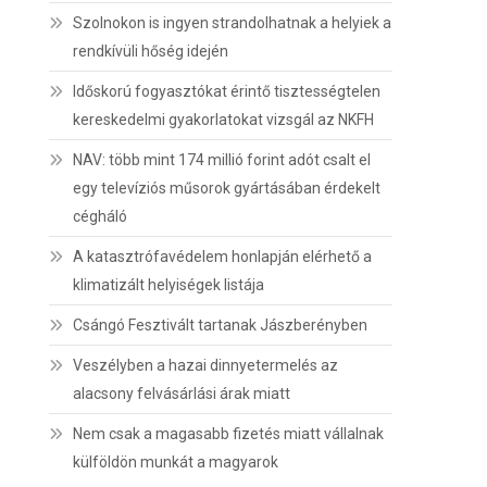
Szolnokon is ingyen strandolhatnak a helyiek a
rendkívüli hőség idején
Időskorú fogyasztókat érintő tisztességtelen
kereskedelmi gyakorlatokat vizsgál az NKFH
NAV: több mint 174 millió forint adót csalt el
egy televíziós műsorok gyártásában érdekelt
cégháló
A katasztrófavédelem honlapján elérhető a
klimatizált helyiségek listája
Csángó Fesztivált tartanak Jászberényben
Veszélyben a hazai dinnyetermelés az
alacsony felvásárlási árak miatt
Nem csak a magasabb fizetés miatt vállalnak
külföldön munkát a magyarok