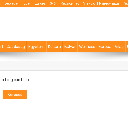
t
Debrecen
Eger
Európa
Győr
Kecskemét
Miskolc
Nyíregyháza
Pé
rt
Gazdaság
Egyetem
Kultúra
Bulvár
Wellness
Európa
Világ
arching can help.