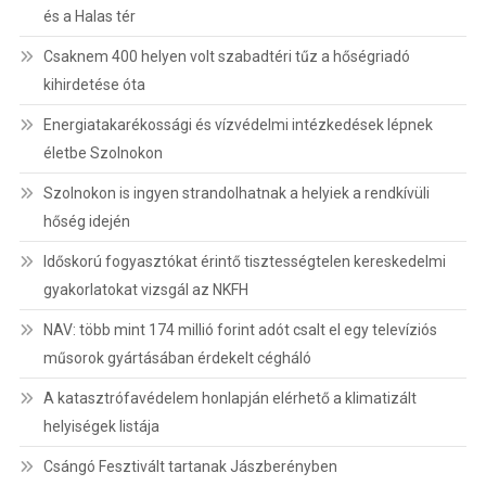
és a Halas tér
Csaknem 400 helyen volt szabadtéri tűz a hőségriadó
kihirdetése óta
Energiatakarékossági és vízvédelmi intézkedések lépnek
életbe Szolnokon
Szolnokon is ingyen strandolhatnak a helyiek a rendkívüli
hőség idején
Időskorú fogyasztókat érintő tisztességtelen kereskedelmi
gyakorlatokat vizsgál az NKFH
NAV: több mint 174 millió forint adót csalt el egy televíziós
műsorok gyártásában érdekelt cégháló
A katasztrófavédelem honlapján elérhető a klimatizált
helyiségek listája
Csángó Fesztivált tartanak Jászberényben