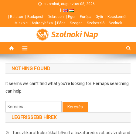
Skip
szombat, augusztus 08, 2026
to
Balaton
Budapest
Debrecen
Eger
Európa
Győr
Kecskemét
content
Miskolc
Nyíregyháza
Pécs
Szeged
Szoboszló
Szolnok
Szolnoki Nap
NOTHING FOUND
It seems we can’t find what you’re looking for. Perhaps searching
can help.
Keresés:
LEGFRISSEBB HÍREK
Turisztikai attrakciókkal bővült a tiszafüredi szabadvízi strand