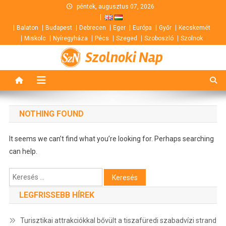
Skip
péntek, augusztus 07, 2026
to
Balaton
Budapest
Debrecen
Eger
Európa
Győr
Kecskemét
content
Miskolc
Nyíregyháza
Pécs
Szeged
Szoboszló
Szolnok
Szolnoki Nap
NOTHING FOUND
It seems we can’t find what you’re looking for. Perhaps searching
can help.
Keresés:
LEGFRISSEBB HÍREK
Turisztikai attrakciókkal bővült a tiszafüredi szabadvízi strand