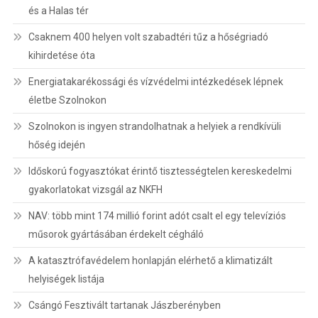
és a Halas tér
Csaknem 400 helyen volt szabadtéri tűz a hőségriadó
kihirdetése óta
Energiatakarékossági és vízvédelmi intézkedések lépnek
életbe Szolnokon
Szolnokon is ingyen strandolhatnak a helyiek a rendkívüli
hőség idején
Időskorú fogyasztókat érintő tisztességtelen kereskedelmi
gyakorlatokat vizsgál az NKFH
NAV: több mint 174 millió forint adót csalt el egy televíziós
műsorok gyártásában érdekelt cégháló
A katasztrófavédelem honlapján elérhető a klimatizált
helyiségek listája
Csángó Fesztivált tartanak Jászberényben