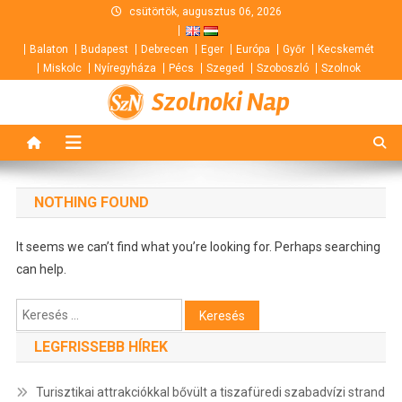
Skip
csütörtök, augusztus 06, 2026
to
Balaton
Budapest
Debrecen
Eger
Európa
Győr
Kecskemét
content
Miskolc
Nyíregyháza
Pécs
Szeged
Szoboszló
Szolnok
Szolnoki Nap
NOTHING FOUND
It seems we can’t find what you’re looking for. Perhaps searching
can help.
Keresés:
LEGFRISSEBB HÍREK
Turisztikai attrakciókkal bővült a tiszafüredi szabadvízi strand