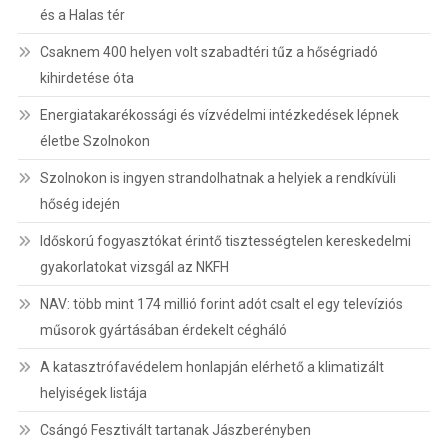
és a Halas tér
Csaknem 400 helyen volt szabadtéri tűz a hőségriadó
kihirdetése óta
Energiatakarékossági és vízvédelmi intézkedések lépnek
életbe Szolnokon
Szolnokon is ingyen strandolhatnak a helyiek a rendkívüli
hőség idején
Időskorú fogyasztókat érintő tisztességtelen kereskedelmi
gyakorlatokat vizsgál az NKFH
NAV: több mint 174 millió forint adót csalt el egy televíziós
műsorok gyártásában érdekelt cégháló
A katasztrófavédelem honlapján elérhető a klimatizált
helyiségek listája
Csángó Fesztivált tartanak Jászberényben