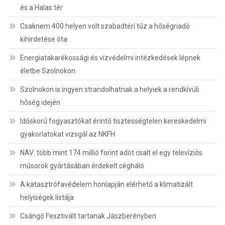
és a Halas tér
Csaknem 400 helyen volt szabadtéri tűz a hőségriadó
kihirdetése óta
Energiatakarékossági és vízvédelmi intézkedések lépnek
életbe Szolnokon
Szolnokon is ingyen strandolhatnak a helyiek a rendkívüli
hőség idején
Időskorú fogyasztókat érintő tisztességtelen kereskedelmi
gyakorlatokat vizsgál az NKFH
NAV: több mint 174 millió forint adót csalt el egy televíziós
műsorok gyártásában érdekelt cégháló
A katasztrófavédelem honlapján elérhető a klimatizált
helyiségek listája
Csángó Fesztivált tartanak Jászberényben