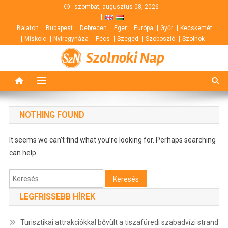
Skip
szombat, augusztus 08, 2026
to
Balaton
Budapest
Debrecen
Eger
Európa
Győr
Kecskemét
content
Miskolc
Nyíregyháza
Pécs
Szeged
Szoboszló
Szolnok
Szolnoki Nap
NOTHING FOUND
It seems we can’t find what you’re looking for. Perhaps searching
can help.
Keresés:
LEGFRISSEBB HÍREK
Turisztikai attrakciókkal bővült a tiszafüredi szabadvízi strand