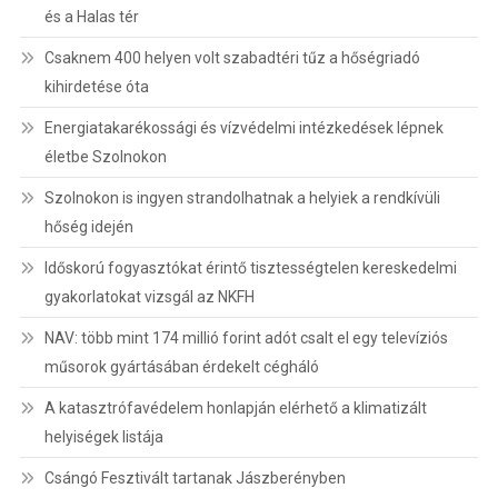
és a Halas tér
Csaknem 400 helyen volt szabadtéri tűz a hőségriadó
kihirdetése óta
Energiatakarékossági és vízvédelmi intézkedések lépnek
életbe Szolnokon
Szolnokon is ingyen strandolhatnak a helyiek a rendkívüli
hőség idején
Időskorú fogyasztókat érintő tisztességtelen kereskedelmi
gyakorlatokat vizsgál az NKFH
NAV: több mint 174 millió forint adót csalt el egy televíziós
műsorok gyártásában érdekelt cégháló
A katasztrófavédelem honlapján elérhető a klimatizált
helyiségek listája
Csángó Fesztivált tartanak Jászberényben