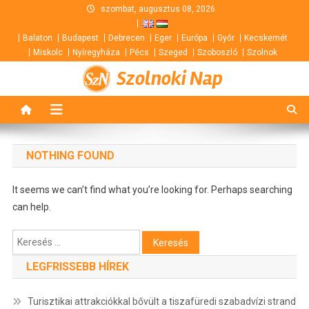
Skip
szombat, augusztus 08, 2026
to
Balaton
Budapest
Debrecen
Eger
Európa
Győr
Kecskemét
content
Miskolc
Nyíregyháza
Pécs
Szeged
Szoboszló
Szolnok
Szolnoki Nap
NOTHING FOUND
It seems we can’t find what you’re looking for. Perhaps searching
can help.
Keresés:
LEGFRISSEBB HÍREK
Turisztikai attrakciókkal bővült a tiszafüredi szabadvízi strand