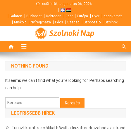
Skip
csütörtök, augusztus 06, 2026
to
Balaton
Budapest
Debrecen
Eger
Európa
Győr
Kecskemét
content
Miskolc
Nyíregyháza
Pécs
Szeged
Szoboszló
Szolnok
Szolnoki Nap
NOTHING FOUND
It seems we can’t find what you’re looking for. Perhaps searching
can help.
Keresés:
LEGFRISSEBB HÍREK
Turisztikai attrakciókkal bővült a tiszafüredi szabadvízi strand