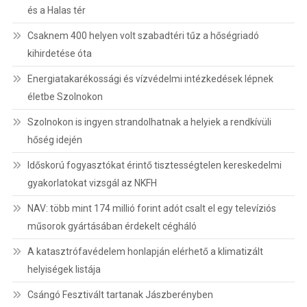
és a Halas tér
Csaknem 400 helyen volt szabadtéri tűz a hőségriadó
kihirdetése óta
Energiatakarékossági és vízvédelmi intézkedések lépnek
életbe Szolnokon
Szolnokon is ingyen strandolhatnak a helyiek a rendkívüli
hőség idején
Időskorú fogyasztókat érintő tisztességtelen kereskedelmi
gyakorlatokat vizsgál az NKFH
NAV: több mint 174 millió forint adót csalt el egy televíziós
műsorok gyártásában érdekelt cégháló
A katasztrófavédelem honlapján elérhető a klimatizált
helyiségek listája
Csángó Fesztivált tartanak Jászberényben