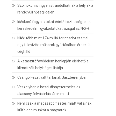
Szolnokon is ingyen strandolhatnak a helyiek a
rendkívüli hőség idején
Időskorú fogyasztókat érintő tisztességtelen
kereskedelmi gyakorlatokat vizsgál az NKFH
NAV: több mint 174 millió forint adót csalt el
egy televíziós műsorok gyártásában érdekelt
cégháló
A katasztrófavédelem honlapján elérhető a
klimatizált helyiségek listája
Csángó Fesztivált tartanak Jászberényben
Veszélyben a hazai dinnyetermelés az
alacsony felvásárlási árak miatt
Nem csak a magasabb fizetés miatt vállalnak
külföldön munkát a magyarok