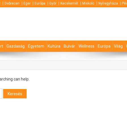
t
Debrecen
Eger
Európa
Győr
Kecskemét
Miskolc
Nyíregyháza
Pé
rt
Gazdaság
Egyetem
Kultúra
Bulvár
Wellness
Európa
Világ
arching can help.