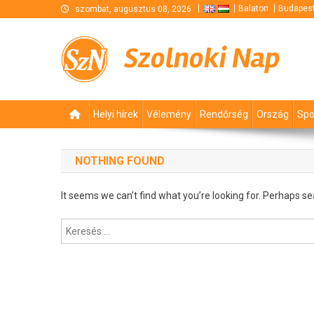
Skip
Balaton
Budapes
szombat, augusztus 08, 2026
to
content
Szolnoki Nap
Helyi hírek
Vélemény
Rendőrség
Ország
Spo
NOTHING FOUND
It seems we can’t find what you’re looking for. Perhaps se
Keresés: