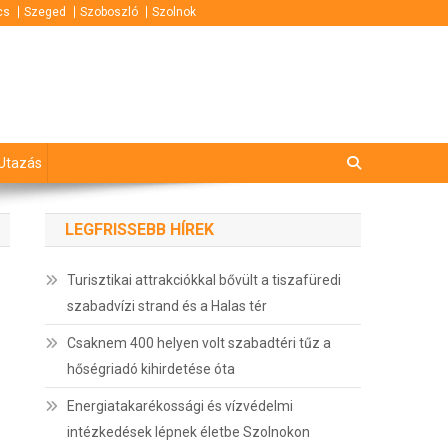
cs
Szeged
Szoboszló
Szolnok
Utazás
LEGFRISSEBB HÍREK
Turisztikai attrakciókkal bővült a tiszafüredi
szabadvízi strand és a Halas tér
Csaknem 400 helyen volt szabadtéri tűz a
hőségriadó kihirdetése óta
Energiatakarékossági és vízvédelmi
intézkedések lépnek életbe Szolnokon