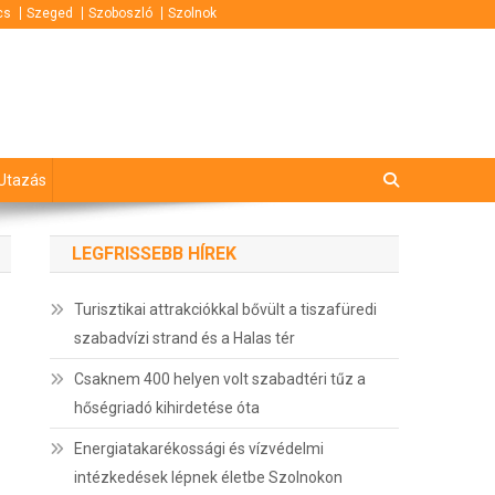
cs
Szeged
Szoboszló
Szolnok
Utazás
LEGFRISSEBB HÍREK
Turisztikai attrakciókkal bővült a tiszafüredi
szabadvízi strand és a Halas tér
Csaknem 400 helyen volt szabadtéri tűz a
hőségriadó kihirdetése óta
Energiatakarékossági és vízvédelmi
intézkedések lépnek életbe Szolnokon