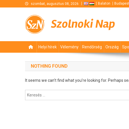
Skip
Balaton
Budapes
szombat, augusztus 08, 2026
to
content
Szolnoki Nap
Helyi hírek
Vélemény
Rendőrség
Ország
Spo
NOTHING FOUND
It seems we can’t find what you’re looking for. Perhaps se
Keresés: