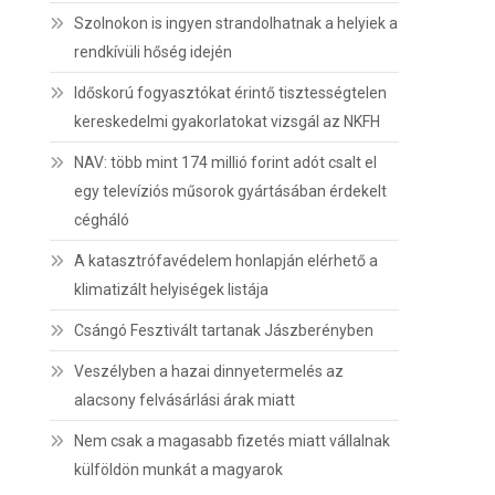
Szolnokon is ingyen strandolhatnak a helyiek a
rendkívüli hőség idején
Időskorú fogyasztókat érintő tisztességtelen
kereskedelmi gyakorlatokat vizsgál az NKFH
NAV: több mint 174 millió forint adót csalt el
egy televíziós műsorok gyártásában érdekelt
cégháló
A katasztrófavédelem honlapján elérhető a
klimatizált helyiségek listája
Csángó Fesztivált tartanak Jászberényben
Veszélyben a hazai dinnyetermelés az
alacsony felvásárlási árak miatt
Nem csak a magasabb fizetés miatt vállalnak
külföldön munkát a magyarok