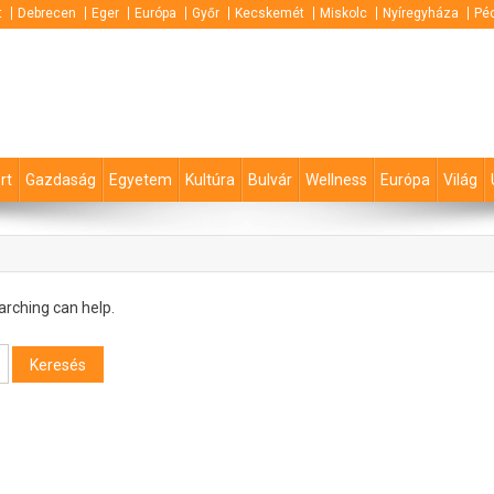
t
Debrecen
Eger
Európa
Győr
Kecskemét
Miskolc
Nyíregyháza
Pé
rt
Gazdaság
Egyetem
Kultúra
Bulvár
Wellness
Európa
Világ
arching can help.