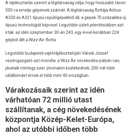
A tájékoztatás szerint a légitársaság célja, hogy hosszabb távon
500-ra emelje gépeinek számát. A légitársaság flottája Airbus
A320 és A321 típusú repülőgépekből áll, a gépek 70 százaléka új
típusú technológiát képvisel. Legutóbbi üzleti jelentésükben azt
írták: az idén szeptember 30-án 243, egy évvel korábban 224
gépből állt a Wizz Air-flotta.
Legutóbbi budapesti sajtótájékoztatóján Váradi József
vezérigazgató azt mondta: a Wizz Air növekedési pályán van,
járataik mintegy ezer útvonalon közlekednek, 200-nál több
célállomást érnek el több mint 40 országban.
Várakozásaik szerint az idén
várhatóan 72 millió utast
szállítanak, a cég növekedésének
központja Közép-Kelet-Európa,
ahol az utóbbi időben több