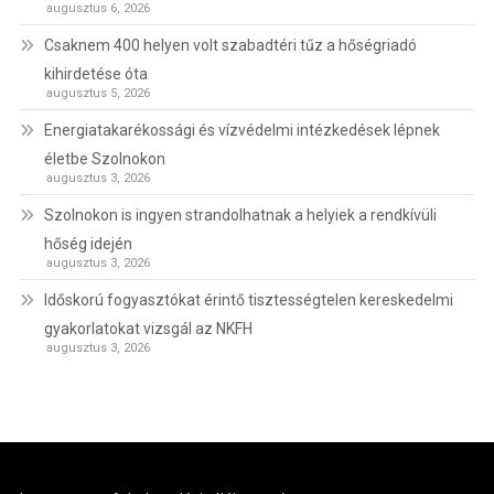
augusztus 6, 2026
Csaknem 400 helyen volt szabadtéri tűz a hőségriadó
kihirdetése óta
augusztus 5, 2026
Energiatakarékossági és vízvédelmi intézkedések lépnek
életbe Szolnokon
augusztus 3, 2026
Szolnokon is ingyen strandolhatnak a helyiek a rendkívüli
hőség idején
augusztus 3, 2026
Időskorú fogyasztókat érintő tisztességtelen kereskedelmi
gyakorlatokat vizsgál az NKFH
augusztus 3, 2026