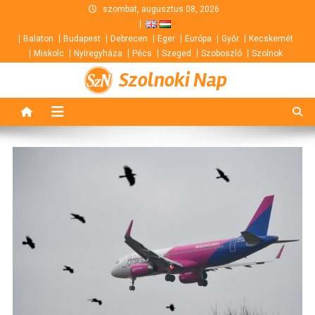
Skip
szombat, augusztus 08, 2026
to
Balaton
Budapest
Debrecen
Eger
Európa
Győr
Kecskemét
content
Miskolc
Nyíregyháza
Pécs
Szeged
Szoboszló
Szolnok
Szolnoki Nap