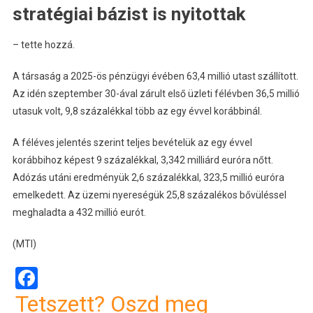
stratégiai bázist is nyitottak
– tette hozzá.
A társaság a 2025-ös pénzügyi évében 63,4 millió utast szállított.
Az idén szeptember 30-ával zárult első üzleti félévben 36,5 millió
utasuk volt, 9,8 százalékkal több az egy évvel korábbinál.
A féléves jelentés szerint teljes bevételük az egy évvel
korábbihoz képest 9 százalékkal, 3,342 milliárd euróra nőtt.
Adózás utáni eredményük 2,6 százalékkal, 323,5 millió euróra
emelkedett. Az üzemi nyereségük 25,8 százalékos bővüléssel
meghaladta a 432 millió eurót.
(MTI)
Facebook
Tetszett? Oszd meg