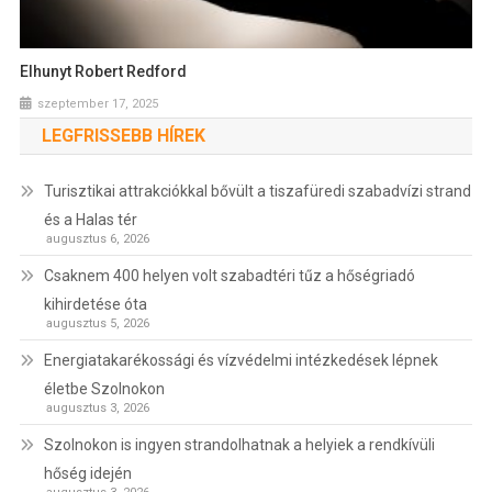
Elhunyt Robert Redford
szeptember 17, 2025
LEGFRISSEBB HÍREK
Turisztikai attrakciókkal bővült a tiszafüredi szabadvízi strand
és a Halas tér
augusztus 6, 2026
Csaknem 400 helyen volt szabadtéri tűz a hőségriadó
kihirdetése óta
augusztus 5, 2026
Energiatakarékossági és vízvédelmi intézkedések lépnek
életbe Szolnokon
augusztus 3, 2026
Szolnokon is ingyen strandolhatnak a helyiek a rendkívüli
hőség idején