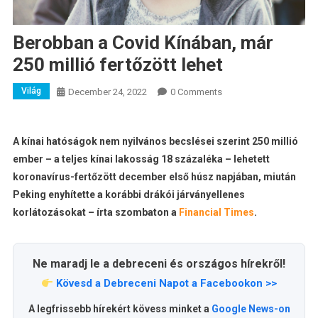
Berobban a Covid Kínában, már
250 millió fertőzött lehet
Világ
December 24, 2022
0 Comments
A kínai hatóságok nem nyilvános becslései szerint 250 millió
ember – a teljes kínai lakosság 18 százaléka – lehetett
koronavírus-fertőzött december első húsz napjában, miután
Peking enyhítette a korábbi drákói járványellenes
korlátozásokat – írta szombaton a
Financial Times
.
Ne maradj le a debreceni és országos hírekről!
Kövesd a Debreceni Napot a Facebookon >>
A legfrissebb hírekért kövess minket a
Google News-on