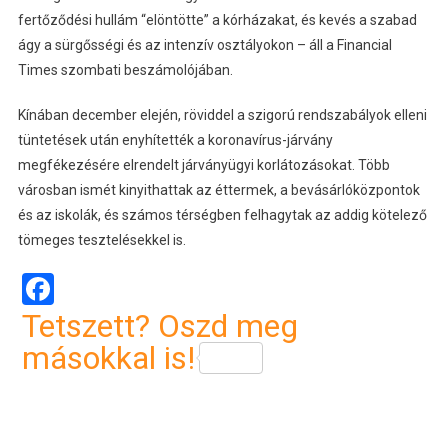
fertőződési hullám “elöntötte” a kórházakat, és kevés a szabad
ágy a sürgősségi és az intenzív osztályokon – áll a Financial
Times szombati beszámolójában.
Kínában december elején, röviddel a szigorú rendszabályok elleni
tüntetések után enyhítették a koronavírus-járvány
megfékezésére elrendelt járványügyi korlátozásokat. Több
városban ismét kinyithattak az éttermek, a bevásárlóközpontok
és az iskolák, és számos térségben felhagytak az addig kötelező
tömeges tesztelésekkel is.
Facebook
Tetszett? Oszd meg
másokkal is!