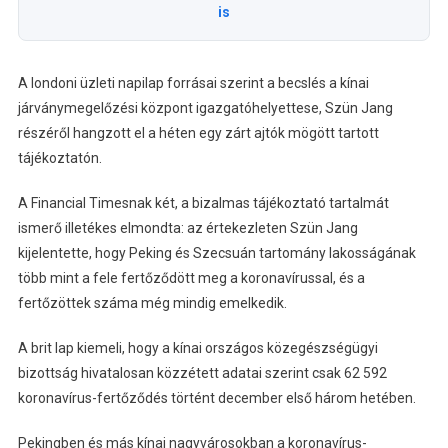
is
A londoni üzleti napilap forrásai szerint a becslés a kínai
járványmegelőzési központ igazgatóhelyettese, Szün Jang
részéről hangzott el a héten egy zárt ajtók mögött tartott
tájékoztatón.
A Financial Timesnak két, a bizalmas tájékoztató tartalmát
ismerő illetékes elmondta: az értekezleten Szün Jang
kijelentette, hogy Peking és Szecsuán tartomány lakosságának
több mint a fele fertőződött meg a koronavírussal, és a
fertőzöttek száma még mindig emelkedik.
A brit lap kiemeli, hogy a kínai országos közegészségügyi
bizottság hivatalosan közzétett adatai szerint csak 62 592
koronavírus-fertőződés történt december első három hetében.
Pekingben és más kínai nagyvárosokban a koronavírus-