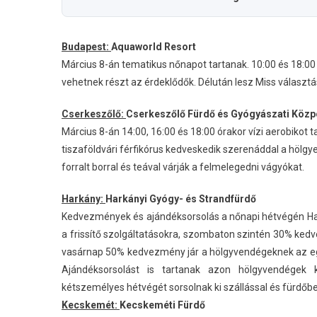
Budapest:
Aquaworld Resort
Március 8-án tematikus nőnapot tartanak. 10:00 és 18:00
vehetnek részt az érdeklődők. Délután lesz Miss választás
Cserkeszőlő:
Cserkeszőlő Fürdő és Gyógyászati Közp
Március 8-án 14:00, 16:00 és 18:00 órakor vízi aerobikot
tiszaföldvári férfikórus kedveskedik szerenáddal a hölg
forralt borral és teával várják a felmelegedni vágyókat.
Harkány:
Harkányi Gyógy- és Strandfürdő
Kedvezmények és ajándéksorsolás a nőnapi hétvégén Ha
a frissítő szolgáltatásokra, szombaton szintén 30% kedv
vasárnap 50% kedvezmény jár a hölgyvendégeknek az egé
Ajándéksorsolást is tartanak azon hölgyvendégek k
kétszemélyes hétvégét sorsolnak ki szállással és fürdőbe
Kecskemét:
Kecskeméti Fürdő