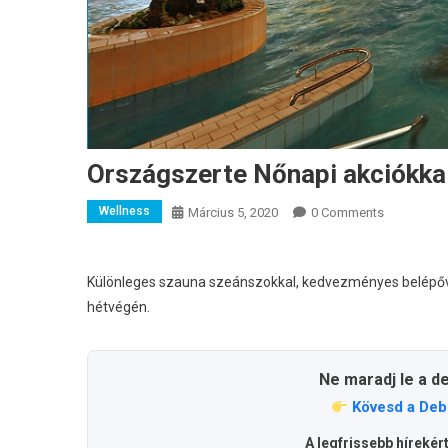
Országszerte Nőnapi akciókka
Wellness
Március 5, 2020
0 Comments
Különleges szauna szeánszokkal, kedvezményes belépőv
hétvégén.
Ne maradj le a d
Kövesd a Deb
A legfrissebb hírekér