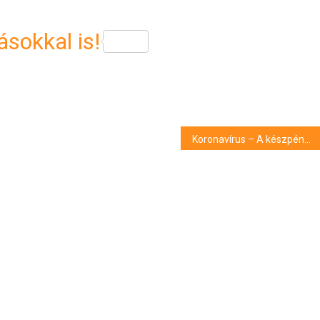
sokkal is!
Koronavírus – A készpénzhasználat veszélyeire figyelmeztet a WHO