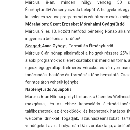
Március 8-án, minden hölgy vendég 50 száz
Élményfürdő+Versenyuszoda belépőt. A hölgyeknek egy b
különleges szauna programmal is várják nem csak a hölg
Mórahalom:
Szent Erzsébet Mórahalmi Gyógyfürdő
Március 9. és 13. között hétfőtől péntekig Nőnap alk
ingyenes a belépés a fürdőbe!
Szeged:
Anna Gyógy-, Termál és Élményfürdő
Március 8-án nőnap alkalmából a hölgyek részére 25% b
alábbi programokhoz lehet csatlakozni: meridián torna, aq
egészségügyi állapotfelmérés: vércukor és vérnyomásmér
tanácsadás, hastánc és formációs tánc bemutató. Csak
forintos áron vehetik igénybe.
Napfényfürdő Aquapolis
Március 6-án Nőnapi partyt tartanak a Csendes Wellnessb
mozgással, és az ehhez kapcsolódó életmód-tanács
találkozhatnak az érdeklődők, és kaphatnak hatásos f
welcome drinkkel fogadják, szaunaszeánszokat tart
vendégeket az est folyamán DJ szórakoztatja, a belépő