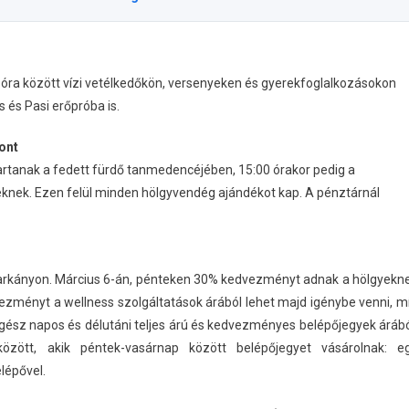
 óra között vízi vetélkedőkön, versenyeken és gyerekfoglalkozásokon
 és Pasi erőpróba is.
ont
 tartanak a fedett fürdő tanmedencéjében, 15:00 órakor pedig a
yeknek. Ezen felül minden hölgyvendég ajándékot kap. A pénztárnál
rkányon. Március 6-án, pénteken 30% kedvezményt adnak a hölgyekn
ezményt a wellness szolgáltatások árából lehet majd igénybe venni, m
sz napos és délutáni teljes árú és kedvezményes belépőjegyek árábó
özött, akik péntek-vasárnap között belépőjegyet vásárolnak: e
lépővel.