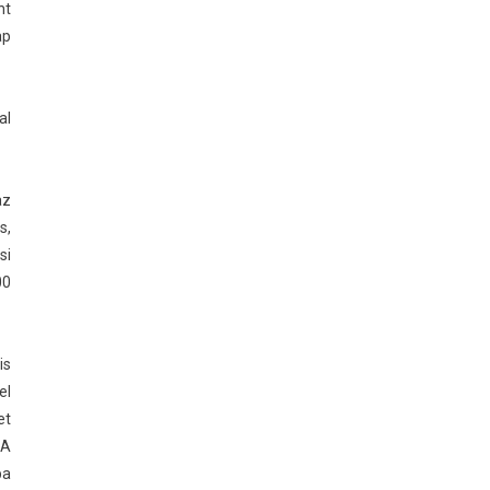
nt
ap
al
az
s,
si
00
is
el
et
 A
ba