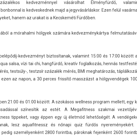
alékos kedvezménnyel vásárolhat Élményfürdő, valami
onbonnal is kedveskednek majd a jegyvásárláskor. Ezen felül vasárn
yeket, hanem az urakat is a Kecskeméti Fürdőben.
almából a mórahalmi hölgyek számára kedvezménykártya felmutatásáv
elépődíj-kedvezményt biztosítanak, valamint 15:00 és 17:00 között 
ua salsa, vízi tai chi, hangfürdő, kreatív foglalkozás, hennás testfesté
és, testsúly-, testzsír százalék mérés, BMI meghatározás, táplálkozá
 ezen az napon, a 30 perces frissítő masszázst a hölgyvendégek 10
en 21:00 és 01:00 között. A szokásos wellness program mellett, egy k
adással színesítik az estét. A Megafitness szakmai vezetőjév
itness tippeket, vagy éppen egy új életmód lehetőségét. A vendégek
anak, lesz aquafitnessz és nőnapi quiz fürdős nyereményekért.
 pedig személyenként 2800 forintba, pároknak fejenként 2600 forint