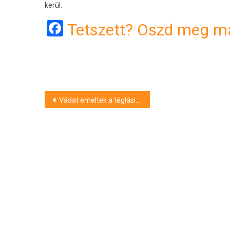
kerül.
Facebook
Tetszett? Oszd meg má
Bejegyzés
Vádat emeltek a téglási boltos nőt összeverő és kirabló fiatalok ellen
navigáció