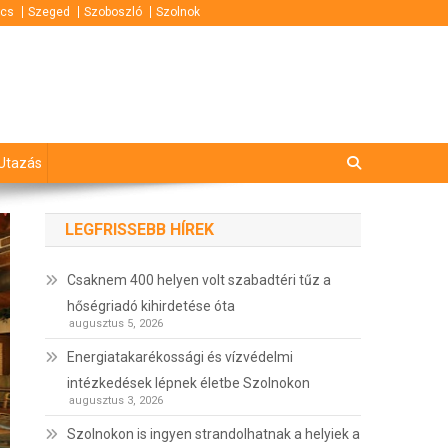
cs
Szeged
Szoboszló
Szolnok
Utazás
LEGFRISSEBB HÍREK
Csaknem 400 helyen volt szabadtéri tűz a
hőségriadó kihirdetése óta
augusztus 5, 2026
Energiatakarékossági és vízvédelmi
intézkedések lépnek életbe Szolnokon
augusztus 3, 2026
Szolnokon is ingyen strandolhatnak a helyiek a