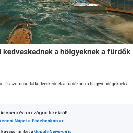
l kedveskednek a hölgyeknek a fürdők
el és szerenáddal kedveskednek a fürdőkben a hölgyvendégeknek a
ebreceni és országos hírekről!
receni Napot a Facebookon >>
t kövess minket a
Google News-on is