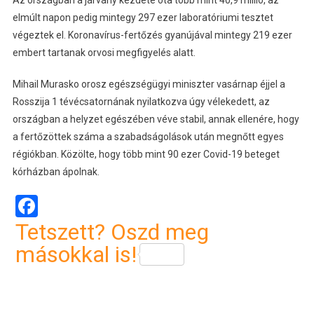
Az országban a járvány kezdete óta több mint 40,9 millió, az
elmúlt napon pedig mintegy 297 ezer laboratóriumi tesztet
végeztek el. Koronavírus-fertőzés gyanújával mintegy 219 ezer
embert tartanak orvosi megfigyelés alatt.
Mihail Murasko orosz egészségügyi miniszter vasárnap éjjel a
Rosszija 1 tévécsatornának nyilatkozva úgy vélekedett, az
országban a helyzet egészében véve stabil, annak ellenére, hogy
a fertőzöttek száma a szabadságolások után megnőtt egyes
régiókban. Közölte, hogy több mint 90 ezer Covid-19 beteget
kórházban ápolnak.
Facebook
Tetszett? Oszd meg
másokkal is!