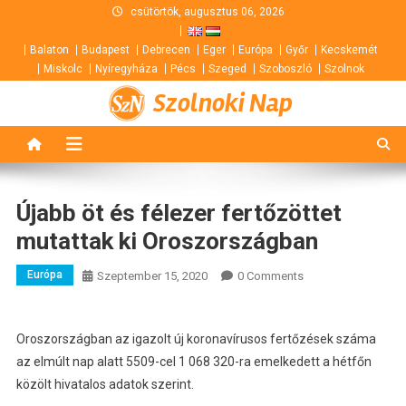
Skip
csütörtök, augusztus 06, 2026
to
Balaton
Budapest
Debrecen
Eger
Európa
Győr
Kecskemét
content
Miskolc
Nyíregyháza
Pécs
Szeged
Szoboszló
Szolnok
Szolnoki Nap
Újabb öt és félezer fertőzöttet
mutattak ki Oroszországban
Európa
Szeptember 15, 2020
0 Comments
Oroszországban az igazolt új koronavírusos fertőzések száma
az elmúlt nap alatt 5509-cel 1 068 320-ra emelkedett a hétfőn
közölt hivatalos adatok szerint.