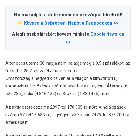
Ne maradj le a debreceni és országos hírekről!
Kövesd a Debreceni Napot a Facebookon >>
A legfrissebb hírekért kövess minket a
Google News-on
is
A terjedés üteme 30. napja nem haladja meg a 0,5 százalékot, az
új esetek 25,2 százaléka tünetmentes.
Oroszország a negyedik helyen áll a világon a kimutatott új
koronavírus-fertőzések számát tekintve az Egyesült Államok (6
520 235), India (4 846 427) és Brazília (4 330 455) után.
Az aktív esetek száma 2997-tel 170 985-re nőtt. A halálozások
száma 57-tel 18 635-re, a gyógyultaké pedig 2475-tel 878 700-ra
emelkedett.