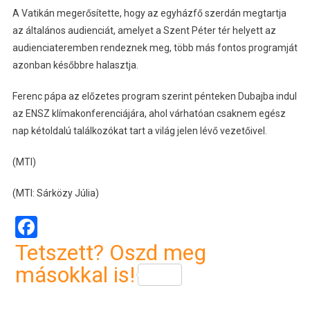
A Vatikán megerősítette, hogy az egyházfő szerdán megtartja
az általános audienciát, amelyet a Szent Péter tér helyett az
audienciateremben rendeznek meg, több más fontos programját
azonban későbbre halasztja.
Ferenc pápa az előzetes program szerint pénteken Dubajba indul
az ENSZ klímakonferenciájára, ahol várhatóan csaknem egész
nap kétoldalú találkozókat tart a világ jelen lévő vezetőivel.
(MTI)
(MTI: Sárközy Júlia)
Facebook
Tetszett? Oszd meg
másokkal is!