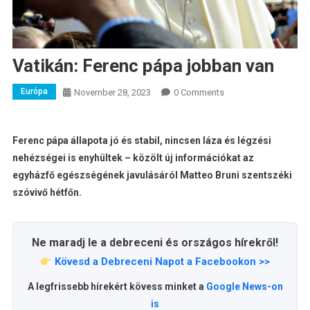
Vatikán: Ferenc pápa jobban van
Európa
November 28, 2023
0 Comments
Ferenc pápa állapota jó és stabil, nincsen láza és légzési
nehézségei is enyhültek – közölt új információkat az
egyházfő egészségének javulásáról Matteo Bruni szentszéki
szóvivő hétfőn.
Ne maradj le a debreceni és országos hírekről!
Kövesd a Debreceni Napot a Facebookon >>
A legfrissebb hírekért kövess minket a
Google News-on
is