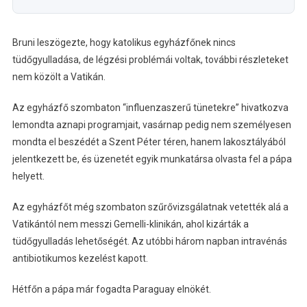
Bruni leszögezte, hogy katolikus egyházfőnek nincs
tüdőgyulladása, de légzési problémái voltak, további részleteket
nem közölt a Vatikán.
Az egyházfő szombaton “influenzaszerű tünetekre” hivatkozva
lemondta aznapi programjait, vasárnap pedig nem személyesen
mondta el beszédét a Szent Péter téren, hanem lakosztályából
jelentkezett be, és üzenetét egyik munkatársa olvasta fel a pápa
helyett.
Az egyházfőt még szombaton szűrővizsgálatnak vetették alá a
Vatikántól nem messzi Gemelli-klinikán, ahol kizárták a
tüdőgyulladás lehetőségét. Az utóbbi három napban intravénás
antibiotikumos kezelést kapott.
Hétfőn a pápa már fogadta Paraguay elnökét.