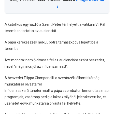
A legfrissebb hírekért kövess minket a
Google News-on
is
A katolikus egyházfő a Szent Péter tér helyett a vatikáni VI. Pál
teremben tartotta az audienciát.
A pápa kerekesszék nélkül, botra támaszkodva lépett be a
terembe.
Azt mondta: nem ő olvassa fel az audienciára szánt beszédet,
mivel “még nincs jól az influenza miatt”.
A beszédet Filippo Ciampanelli, a szentszéki államtitkárság
munkatársa olvasta fel.
Influenzaszerű tünetei miatt a pápa szombaton lemondta aznapi
programjait, vasárnap pedig a lakosztályából jelentkezett be, és
üzenetét egyik munkatársa olvasta fel helyette.