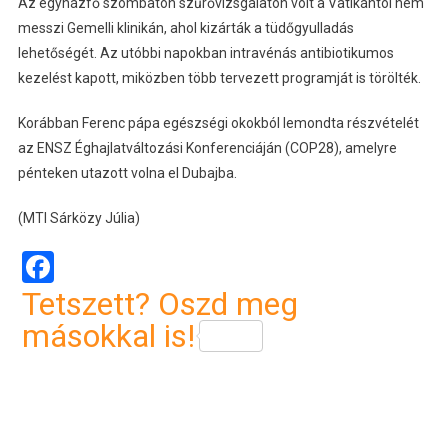
Az egyházfő szombaton szűrővizsgálaton volt a Vatikántól nem
messzi Gemelli klinikán, ahol kizárták a tüdőgyulladás
lehetőségét. Az utóbbi napokban intravénás antibiotikumos
kezelést kapott, miközben több tervezett programját is törölték.
Korábban Ferenc pápa egészségi okokból lemondta részvételét
az ENSZ Éghajlatváltozási Konferenciáján (COP28), amelyre
pénteken utazott volna el Dubajba.
(MTI Sárközy Júlia)
Facebook
Tetszett? Oszd meg
másokkal is!