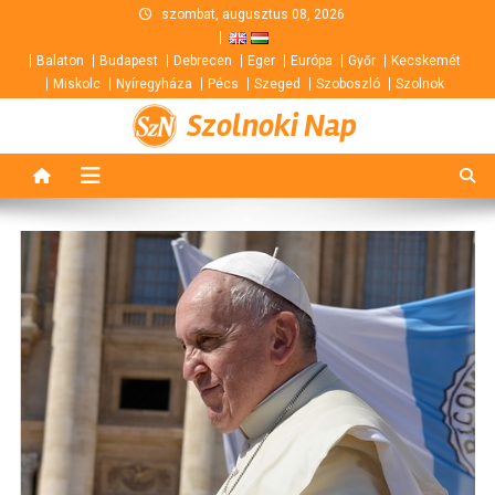
Skip
szombat, augusztus 08, 2026
to
Balaton
Budapest
Debrecen
Eger
Európa
Győr
Kecskemét
content
Miskolc
Nyíregyháza
Pécs
Szeged
Szoboszló
Szolnok
Szolnoki Nap