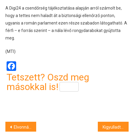
A Digi24 a csendőrség tájékoztatása alapján arról számolt be,
hogy a tettes nem haladt át a biztonsági ellenőrző ponton,
ugyanis a román parlament ezen része szabadon látogatható. A
férfi – e forrás szerint – a nála lévő rongydarabokat gyújtotta
meg.
(MTI)
Facebook
Tetszett? Oszd meg
másokkal is!
Bejegyzés
Elvonná, majd újraosztaná a települések iparűzési adóit a kormány
Kigyulladt a román parlament