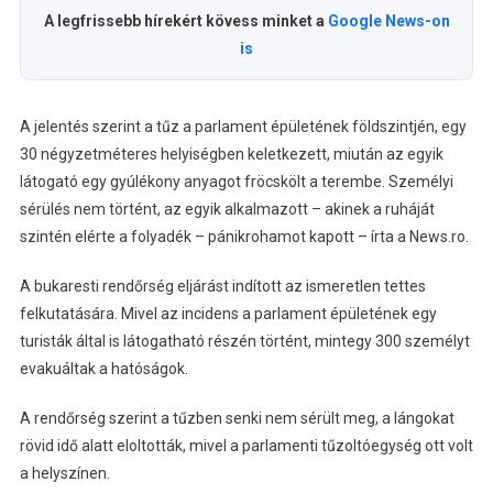
A legfrissebb hírekért kövess minket a
Google News-on
is
A jelentés szerint a tűz a parlament épületének földszintjén, egy
30 négyzetméteres helyiségben keletkezett, miután az egyik
látogató egy gyúlékony anyagot fröcskölt a terembe. Személyi
sérülés nem történt, az egyik alkalmazott – akinek a ruháját
szintén elérte a folyadék – pánikrohamot kapott – írta a News.ro.
A bukaresti rendőrség eljárást indított az ismeretlen tettes
felkutatására. Mivel az incidens a parlament épületének egy
turisták által is látogatható részén történt, mintegy 300 személyt
evakuáltak a hatóságok.
A rendőrség szerint a tűzben senki nem sérült meg, a lángokat
rövid idő alatt eloltották, mivel a parlamenti tűzoltóegység ott volt
a helyszínen.