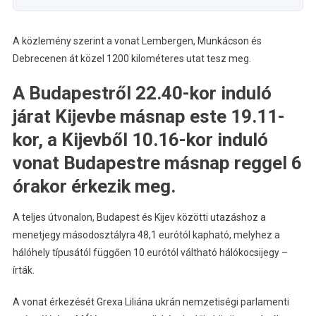
A közlemény szerint a vonat Lembergen, Munkácson és
Debrecenen át közel 1200 kilométeres utat tesz meg.
A Budapestről 22.40-kor induló
járat Kijevbe másnap este 19.11-
kor, a Kijevből 10.16-kor induló
vonat Budapestre másnap reggel 6
órakor érkezik meg.
A teljes útvonalon, Budapest és Kijev közötti utazáshoz a
menetjegy másodosztályra 48,1 eurótól kapható, melyhez a
hálóhely típusától függően 10 eurótól váltható hálókocsijegy –
írták.
A vonat érkezését Grexa Liliána ukrán nemzetiségi parlamenti