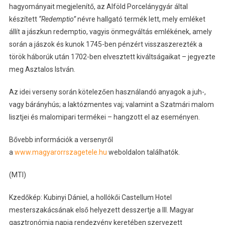
hagyományait megjelenítő, az Alföld Porcelánygyár által
készített
“Redemptio”
névre hallgató termék lett, mely emléket
állít a jászkun redemptio, vagyis önmegváltás emlékének, amely
során a jászok és kunok 1745-ben pénzért visszaszerezték a
török háborúk után 1702-ben elvesztett kiváltságaikat – jegyezte
meg Asztalos István.
Az idei verseny során kötelezően használandó anyagok a juh-,
vagy bárányhús; a laktózmentes vaj; valamint a Szatmári malom
lisztjei és malomipari termékei – hangzott el az eseményen.
Bővebb információk a versenyről
a
www.magyarorrszagetele.hu
weboldalon találhatók.
(MTI)
Kzedőkép: Kubinyi Dániel, a hollókői Castellum Hotel
mesterszakácsának első helyezett desszertje a III. Magyar
gasztronómia napja rendezvény keretében szervezett