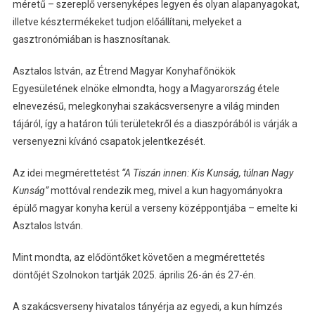
méretű – szereplő versenyképes legyen és olyan alapanyagokat,
illetve késztermékeket tudjon előállítani, melyeket a
gasztronómiában is hasznosítanak.
Asztalos István, az Étrend Magyar Konyhafőnökök
Egyesületének elnöke elmondta, hogy a Magyarország étele
elnevezésű, melegkonyhai szakácsversenyre a világ minden
tájáról, így a határon túli területekről és a diaszpórából is várják a
versenyezni kívánó csapatok jelentkezését.
Az idei megmérettetést
“A Tiszán innen: Kis Kunság, túlnan Nagy
Kunság”
mottóval rendezik meg, mivel a kun hagyományokra
épülő magyar konyha kerül a verseny középpontjába – emelte ki
Asztalos István.
Mint mondta, az elődöntőket követően a megmérettetés
döntőjét Szolnokon tartják 2025. április 26-án és 27-én.
A szakácsverseny hivatalos tányérja az egyedi, a kun hímzés