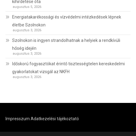
kihirdetése óta
augusztus 5, 2026
Energiatakarékossági és vízvédelmi intézkedések lépnek
életbe Szolnokon
augusztus 3, 2026
Szolnokon is ingyen strandolhatnak a helyiek a rendkívüli
hőség idején
augusztus 3, 2026
Időskorú fogyasztókat érintő tisztességtelen kereskedelmi
gyakorlatokat vizsgál az NKFH
augusztus 3, 2026
Impresszum
Adatkezelési tájékoztató