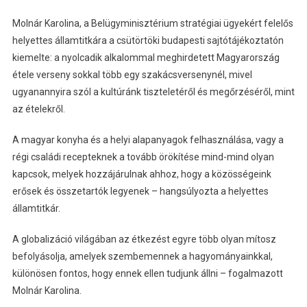
Molnár Karolina, a Belügyminisztérium stratégiai ügyekért felelős
helyettes államtitkára a csütörtöki budapesti sajtótájékoztatón
kiemelte: a nyolcadik alkalommal meghirdetett Magyarország
étele verseny sokkal több egy szakácsversenynél, mivel
ugyanannyira szól a kultúránk tiszteletéről és megőrzéséről, mint
az ételekről.
A magyar konyha és a helyi alapanyagok felhasználása, vagy a
régi családi recepteknek a tovább örökítése mind-mind olyan
kapcsok, melyek hozzájárulnak ahhoz, hogy a közösségeink
erősek és összetartók legyenek – hangsúlyozta a helyettes
államtitkár.
A globalizáció világában az étkezést egyre több olyan mítosz
befolyásolja, amelyek szembemennek a hagyományainkkal,
különösen fontos, hogy ennek ellen tudjunk állni – fogalmazott
Molnár Karolina.