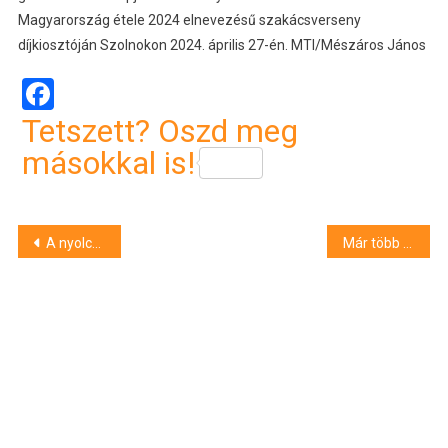
Magyarország étele 2024 elnevezésű szakácsverseny
díjkiosztóján Szolnokon 2024. április 27-én. MTI/Mészáros János
Facebook
Tetszett? Oszd meg
másokkal is!
Bejegyzés
A nyolcvanas évek óta gyorsabban melegednek Magyarország természetes vizei
Már több mint 1800-an regisztráltak a legnagyobb hazai informatikai versenyre az Országos IT Megmérettetésre
navigáció