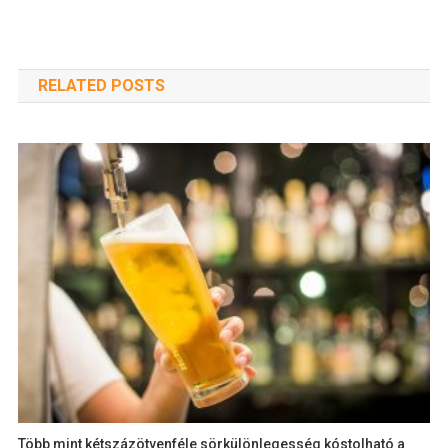
RELATED POSTS
Több mint kétszázötvenféle sörkülönlegesség kóstolható a