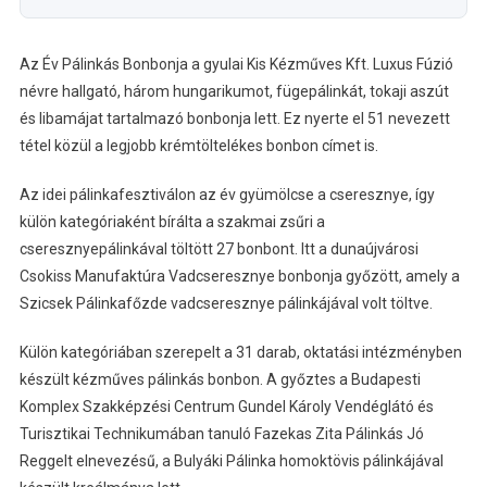
Az Év Pálinkás Bonbonja a gyulai Kis Kézműves Kft. Luxus Fúzió
névre hallgató, három hungarikumot, fügepálinkát, tokaji aszút
és libamájat tartalmazó bonbonja lett. Ez nyerte el 51 nevezett
tétel közül a legjobb krémtöltelékes bonbon címet is.
Az idei pálinkafesztiválon az év gyümölcse a cseresznye, így
külön kategóriaként bírálta a szakmai zsűri a
cseresznyepálinkával töltött 27 bonbont. Itt a dunaújvárosi
Csokiss Manufaktúra Vadcseresznye bonbonja győzött, amely a
Szicsek Pálinkafőzde vadcseresznye pálinkájával volt töltve.
Külön kategóriában szerepelt a 31 darab, oktatási intézményben
készült kézműves pálinkás bonbon. A győztes a Budapesti
Komplex Szakképzési Centrum Gundel Károly Vendéglátó és
Turisztikai Technikumában tanuló Fazekas Zita Pálinkás Jó
Reggelt elnevezésű, a Bulyáki Pálinka homoktövis pálinkájával