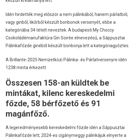
készült kreálmánya lett.
Idén hirdették meg először a nem pálinkából, hanem párlatból,
vagy ginből, likőrből készült bonbonok versenyét, ebbe a
kategóriába 34 tételt neveztek. A budapesti My Choccy
Csokoládémanufaktúra Gin Soirée elnevezésű, a Sáppusztai
Pálinkafőzde ginéből készült bonbonja lett a kategóriagyőztes.
A Brillante-2025 Nemzetközi Pálinka- és Párlatversenyre idén
1238 minta érkezett.
Összesen 158-an küldtek be
mintákat, kilenc kereskedelmi
főzde, 58 bérfőzető és 91
magánfőző.
A legeredményesebb kereskedelmi főzde idén a Sáppusztai
Pálinkafőzde lett; 2024-es cigánymeggy pálinkájuk elnyerte a