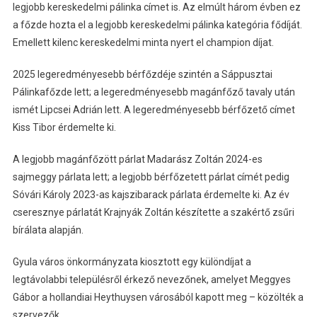
legjobb kereskedelmi pálinka címet is. Az elmúlt három évben ez
a főzde hozta el a legjobb kereskedelmi pálinka kategória fődíját.
Emellett kilenc kereskedelmi minta nyert el champion díjat.
2025 legeredményesebb bérfőzdéje szintén a Sáppusztai
Pálinkafőzde lett; a legeredményesebb magánfőző tavaly után
ismét Lipcsei Adrián lett. A legeredményesebb bérfőzető címet
Kiss Tibor érdemelte ki.
A legjobb magánfőzött párlat Madarász Zoltán 2024-es
sajmeggy párlata lett; a legjobb bérfőzetett párlat címét pedig
Sóvári Károly 2023-as kajszibarack párlata érdemelte ki. Az év
cseresznye párlatát Krajnyák Zoltán készítette a szakértő zsűri
bírálata alapján.
Gyula város önkormányzata kiosztott egy különdíjat a
legtávolabbi településről érkező nevezőnek, amelyet Meggyes
Gábor a hollandiai Heythuysen városából kapott meg – közölték a
szervezők.