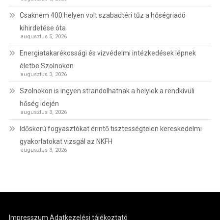
Csaknem 400 helyen volt szabadtéri tűz a hőségriadó
kihirdetése óta
augusztus 5, 2026
Energiatakarékossági és vízvédelmi intézkedések lépnek
életbe Szolnokon
augusztus 3, 2026
Szolnokon is ingyen strandolhatnak a helyiek a rendkívüli
hőség idején
augusztus 3, 2026
Időskorú fogyasztókat érintő tisztességtelen kereskedelmi
gyakorlatokat vizsgál az NKFH
augusztus 3, 2026
Impresszum
Adatkezelési tájékoztató