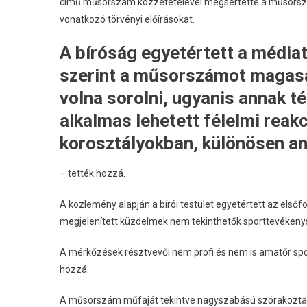
című műsorszám közzétételével megsértette a műsorszám
vonatkozó törvényi előírásokat.
A bíróság egyetértett a média
szerint a műsorszámot magasab
volna sorolni, ugyanis annak 
alkalmas lehetett félelmi reakc
korosztályokban, különösen an
– tették hozzá.
A közlemény alapján a bírói testület egyetértett az els
megjelenített küzdelmek nem tekinthetők sporttevékeny
A mérkőzések résztvevői nem profi és nem is amatőr spo
hozzá.
A műsorszám műfaját tekintve nagyszabású szórakoztat