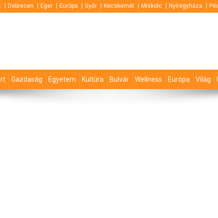
t
Debrecen
Eger
Európa
Győr
Kecskemét
Miskolc
Nyíregyháza
Pé
rt
Gazdaság
Egyetem
Kultúra
Bulvár
Wellness
Európa
Világ