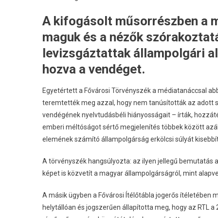
A kifogásolt műsorrészben a 
maguk és a nézők szórakoztatá
levizsgáztattak állampolgári 
hozva a vendéget.
Egyetértett a Fővárosi Törvényszék a médiatanáccsal ab
teremtették meg azzal, hogy nem tanúsították az adott s
vendégének nyelvtudásbéli hiányosságait – írták, hozzát
emberi méltóságot sértő megjelenítés többek között az
elemének számító állampolgárság erkölcsi súlyát kisebbíte
A törvényszék hangsúlyozta: az ilyen jellegű bemutatá
képet is közvetít a magyar állampolgárságról, mint alapve
A másik ügyben a Fővárosi Ítélőtábla jogerős ítéletében
helytállóan és jogszerűen állapította meg, hogy az RTL 