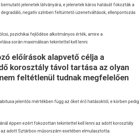
bemutató jelenetek látványára, e jelenetek káros hatását fokozták a
degradáló, negatív színben feltüntető üzenetváltások, ellenpontozás
lcsi, pszichikai fejlődése alkotmányos érték, amire a
ása során maximálisan tekintettel kell lenni.
ó előírások alapvető célja a
 korosztály távol tartása az olyan
nem feltétlenül tudnak megfelelően
abitusa jelentős mértékben függ az őket érő hatásoktól, e körben pedig
ál éppen ezért fokozottan tekintettel kell lenni az adott korosztály
ató az adott Sztárbox-műsorszám esetében elmulasztotta.