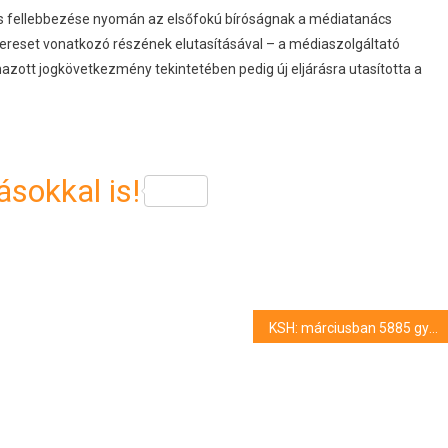
nács fellebbezése nyomán az elsőfokú bíróságnak a médiatanács
ereset vonatkozó részének elutasításával – a médiaszolgáltató
azott jogkövetkezmény tekintetében pedig új eljárásra utasította a
sokkal is!
KSH: márciusban 5885 gyermek született, és 11 198-an haltak meg