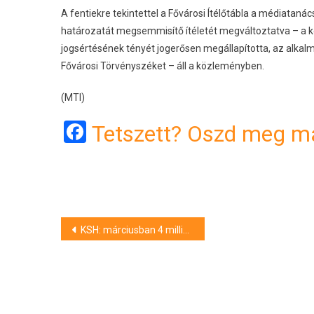
A fentiekre tekintettel a Fővárosi Ítélőtábla a médiata
határozatát megsemmisítő ítéletét megváltoztatva – a k
jogsértésének tényét jogerősen megállapította, az alkalm
Fővárosi Törvényszéket – áll a közleményben.
(MTI)
Facebook
Tetszett? Oszd meg má
Bejegyzés
KSH: márciusban 4 millió 701 ezer fő volt a foglalkoztatottak száma, a munkanélküliségi ráta 4,3 százalék
navigáció