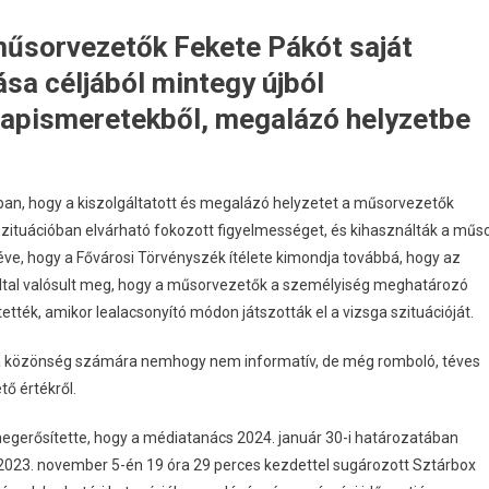
műsorvezetők Fekete Pákót saját
sa céljából mintegy újból
alapismeretekből, megalázó helyzetbe
ban, hogy a kiszolgáltatott és megalázó helyzetet a műsorvezetők
zituációban elvárható fokozott figyelmességet, és kihasználták a műs
éve, hogy a Fővárosi Törvényszék ítélete kimondja továbbá, hogy az
által valósult meg, hogy a műsorvezetők a személyiség meghatározó
tték, amikor lealacsonyító módon játszották el a vizsga szituációját.
s a közönség számára nemhogy nem informatív, de még romboló, téves
tő értékről.
 megerősítette, hogy a médiatanács 2024. január 30-i határozatában
a 2023. november 5-én 19 óra 29 perces kezdettel sugározott Sztárbox