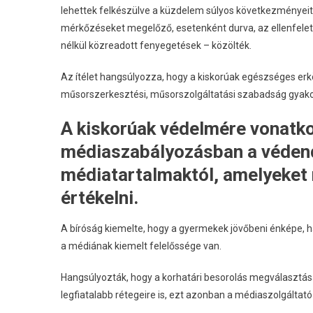
lehettek felkészülve a küzdelem súlyos következményeit 
mérkőzéseket megelőző, esetenként durva, az ellenfelet 
nélkül közreadott fenyegetések – közölték.
Az ítélet hangsúlyozza, hogy a kiskorúak egészséges erkö
műsorszerkesztési, műsorszolgáltatási szabadság gyakorl
A kiskorúak védelmére vonatkoz
médiaszabályozásban a védendő
médiatartalmaktól, amelyeket 
értékelni.
A bíróság kiemelte, hogy a gyermekek jövőbeni énképe, h
a médiának kiemelt felelőssége van.
Hangsúlyozták, hogy a korhatári besorolás megválasztásán
legfiatalabb rétegeire is, ezt azonban a médiaszolgált