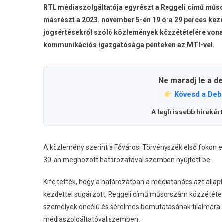
RTL médiaszolgáltatója egyrészt a Reggeli című műso
másrészt a 2023. november 5-én 19 óra 29 perces kezdet
jogsértésekről szóló közlemények közzétételére vona
kommunikációs igazgatósága pénteken az MTI-vel.
Ne maradj le a d
Kövesd a Deb
A legfrissebb hírekér
A közlemény szerint a Fővárosi Törvényszék első fokon e
30-án meghozott határozatával szemben nyújtott be.
Kifejtették, hogy a határozatban a médiatanács azt állap
kezdettel sugárzott, Reggeli című műsorszám közzététel
személyek öncélú és sérelmes bemutatásának tilalmára v
médiaszolgáltatóval szemben.