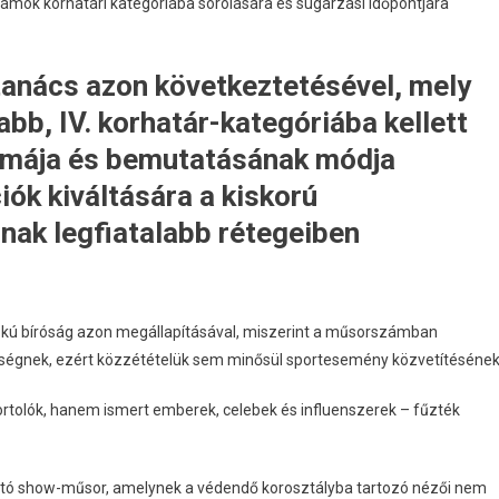
ok korhatári kategóriába sorolására és sugárzási időpontjára
tanács azon következtetésével, mely
b, IV. korhatár-kategóriába kellett
témája és bemutatásának módja
iók kiváltására a kiskorú
nak legfiatalabb rétegeiben
őfokú bíróság azon megállapításával, miszerint a műsorszámban
ségnek, ezért közzétételük sem minősül sportesemény közvetítésének
rtolók, hanem ismert emberek, celebek és influenszerek – fűzték
ó show-műsor, amelynek a védendő korosztályba tartozó nézői nem