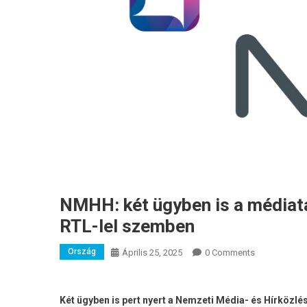
NMHH: két ügyben is a médiata
RTL-lel szemben
Ország
Április 25, 2025
0 Comments
Két ügyben is pert nyert a Nemzeti Média- és Hírköz