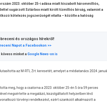
rszám 2023. október 25-i adása miatt kiszabott hárommilliós,
tel sugárzott Sztárbox miatt kirótt tízmilliós bírság, valamint a
tkozó kötelezés jogszerűségét vitatta – közölte a hatóság
ebreceni és országos hírekről!
receni Napot a Facebookon >>
t kövess minket a
Google News-on is
lutasította az M-RTL Zrt. keresetét, amelyet a médiatanács 2024. januá
ította meg, hogy a csatorna a 2023. október 25-én 5 óra 59 perces
ével megsértette a megalázó, kiszolgáltatott helyzetben lévő
onatkozó törvényi rendelkezést, ezért szankciót alkalmazott a