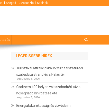
cs
Szeged
Szoboszló
Szolnok
Utazás
LEGFRISSEBB HÍREK
Turisztikai attrakciókkal bővült a tiszafüredi
szabadvízi strand és a Halas tér
augusztus 6, 2026
Csaknem 400 helyen volt szabadtéri tűz a
hőségriadó kihirdetése óta
augusztus 5, 2026
Energiatakarékossági és vízvédelmi