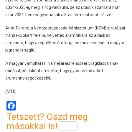
üzemeltetővel arról, hogy a 3-as terminált létre kell hozni, ez
2034-2035-ig meg is fog valósulni, de az utasok számára már
akár 2031-ben megnyithatják a 3-as terminál adott részét.
Antal Ferenc, a Nemzetgazdasági Minisztérium (NGM) stratégiai
tranzakciókért felelős helyettes államtitkára az adásban
elmondta, hogy a repülőtéri áruforgalom növekedését a magyar
jogrend is segíti.
A magyar vámoltatási, vámeljárási rendszer világklasszisnak
minősül, példaként említette, hogy gyorsan tud adott
árumennyiséget kezelni.
(MTI)
Facebook
Tetszett? Oszd meg
másokkal is!