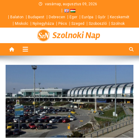
Skip
vasárnap, augusztus 09, 2026
to
Balaton
Budapest
Debrecen
Eger
Európa
Győr
Kecskemét
content
Miskolc
Nyíregyháza
Pécs
Szeged
Szoboszló
Szolnok
Szolnoki Nap