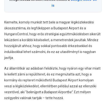
is
Kiemelte, komoly munkát tett bele a magyar légiközlekedési
ökoszisztéma, és legfőképpen a Budapest Airport és a
HungaroControl, hogy erős stratégiai együttműködésben sikerült
leküzdeni a korábbi késéseket, a menetrendek javultak. Mindez
hozzájárult ahhoz, hogy sokkal pontosabb érkezésekkel és
indulásokkal lehet számolni, és ez az utasélményt is nagyban
javítja.
Az államtitkár az adásban felidézte, hogy nyáron egy vihar miatt
le kellett zárni a repülőteret, és ez megmutatta azt, hogy a
kormány és repteret működtető Budapest Airport komolyan
veszi a légiközlekedést, ellentétben például azzal az ellenzéki
vezetővel, aki “
belerúgott a Budapest Airportba”
. Ezt mélyen
szégyellni valónak tartják – tette hozzá.