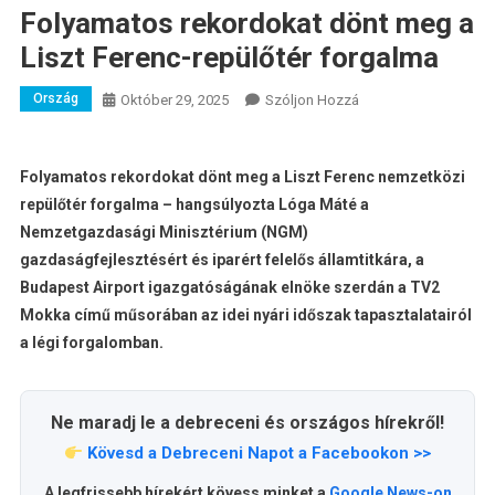
Folyamatos rekordokat dönt meg a
Liszt Ferenc-repülőtér forgalma
Ország
A
Október 29, 2025
Szóljon Hozzá
Folyamatos
Rekordokat
Dönt
Folyamatos rekordokat dönt meg a Liszt Ferenc nemzetközi
Meg
repülőtér forgalma – hangsúlyozta Lóga Máté a
A
Nemzetgazdasági Minisztérium (NGM)
Liszt
gazdaságfejlesztésért és iparért felelős államtitkára, a
Ferenc-
Budapest Airport igazgatóságának elnöke szerdán a TV2
Repülőtér
Mokka című műsorában az idei nyári időszak tapasztalatairól
Forgalma
a légi forgalomban.
Bejegyzéshez
Ne maradj le a debreceni és országos hírekről!
Kövesd a Debreceni Napot a Facebookon >>
A legfrissebb hírekért kövess minket a
Google News-on