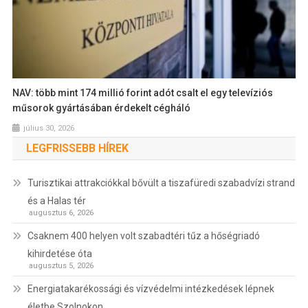
NAV: több mint 174 millió forint adót csalt el egy televíziós
műsorok gyártásában érdekelt cégháló
július 30, 2026
LEGFRISSEBB HÍREK
Turisztikai attrakciókkal bővült a tiszafüredi szabadvízi strand
és a Halas tér
augusztus 6, 2026
Csaknem 400 helyen volt szabadtéri tűz a hőségriadó
kihirdetése óta
augusztus 5, 2026
Energiatakarékossági és vízvédelmi intézkedések lépnek
életbe Szolnokon