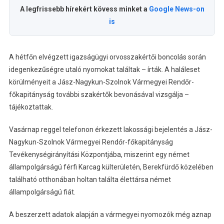
A legfrissebb hírekért kövess minket a
Google News-on
is
A hétfőn elvégzett igazságügyi orvosszakértői boncolás során
idegenkezűségre utaló nyomokat találtak – írták. A haláleset
körülményeit a Jász-Nagykun-Szolnok Vármegyei Rendőr-
főkapitányság további szakértők bevonásával vizsgálja –
tájékoztattak.
Vasárnap reggel telefonon érkezett lakossági bejelentés a Jász-
Nagykun-Szolnok Vármegyei Rendőr-főkapitányság
Tevékenységirányítási Központjába, miszerint egy német
állampolgárságú férfi Karcag külterületén, Berekfürdő közelében
található otthonában holtan találta élettársa német
állampolgárságú fiát.
A beszerzett adatok alapján a vármegyei nyomozók még aznap