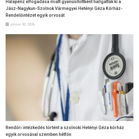
Hálapénz elfogadása miatt gyanúsítottként hallgatták ki a
Jász-Nagykun-Szolnok Vármegyei Hetényi Géza Kórház-
Rendelőintézet egyik orvosát
június 30, 2026
Rendőri intézkedés történt a szolnoki Hetényi Géza kórház
egyik orvosával szemben hétfőn