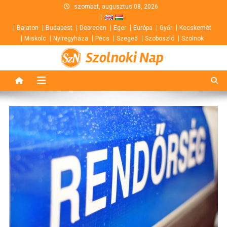
Skip
szombat, augusztus 08, 2026
to
Balaton
Budapest
Debrecen
Eger
Európa
Győr
Kecskemét
content
Miskolc
Nyíregyháza
Pécs
Szeged
Szoboszló
Szolnok
Szolnoki Nap