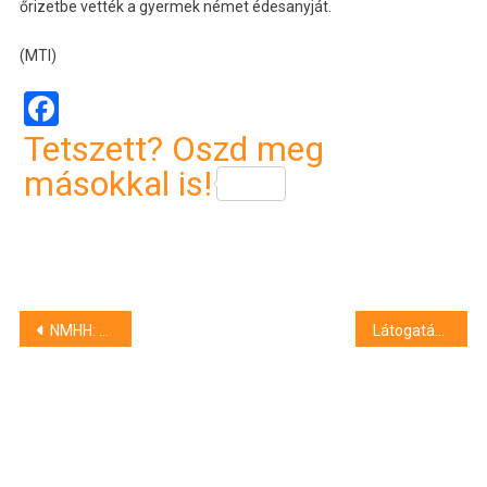
őrizetbe vették a gyermek német édesanyját.
(MTI)
Facebook
Tetszett? Oszd meg
másokkal is!
Bejegyzés
NMHH: megugrott a hazai csomagautomaták száma
Látogatási korlátozást vezettek be a zalaegerszegi kórházban
navigáció