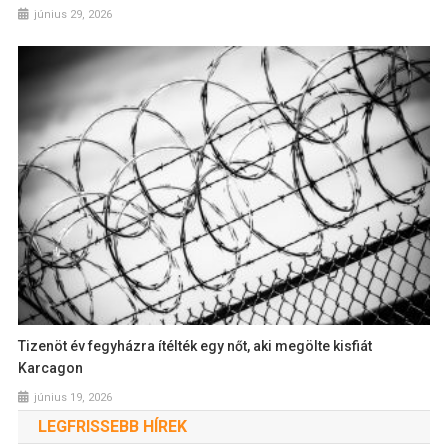
június 29, 2026
Tizenöt év fegyházra ítélték egy nőt, aki megölte kisfiát
Karcagon
június 19, 2026
LEGFRISSEBB HÍREK