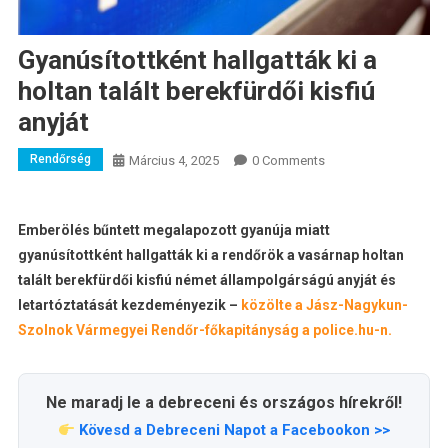
Gyanúsítottként hallgatták ki a
holtan talált berekfürdői kisfiú
anyját
Rendőrség
Március 4, 2025
0 Comments
Emberölés bűntett megalapozott gyanúja miatt
gyanúsítottként hallgatták ki a rendőrök a vasárnap holtan
talált berekfürdői kisfiú német állampolgárságú anyját és
letartóztatását kezdeményezik –
közölte a Jász-Nagykun-
Szolnok Vármegyei Rendőr-főkapitányság a police.hu-n.
Ne maradj le a debreceni és országos hírekről!
Kövesd a Debreceni Napot a Facebookon >>