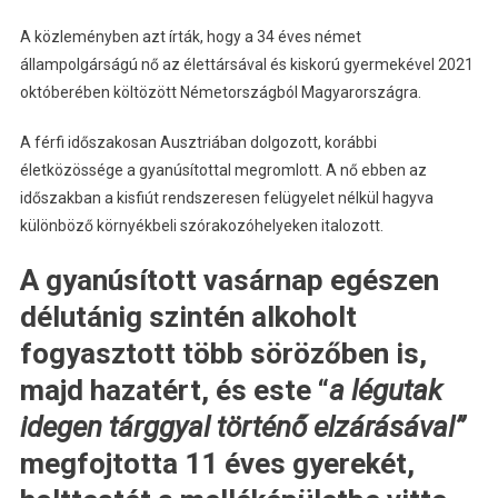
A közleményben azt írták, hogy a 34 éves német
állampolgárságú nő az élettársával és kiskorú gyermekével 2021
októberében költözött Németországból Magyarországra.
A férfi időszakosan Ausztriában dolgozott, korábbi
életközössége a gyanúsítottal megromlott. A nő ebben az
időszakban a kisfiút rendszeresen felügyelet nélkül hagyva
különböző környékbeli szórakozóhelyeken italozott.
A gyanúsított vasárnap egészen
délutánig szintén alkoholt
fogyasztott több sörözőben is,
majd hazatért, és este “
a légutak
idegen tárggyal történő elzárásával”
megfojtotta 11 éves gyerekét,