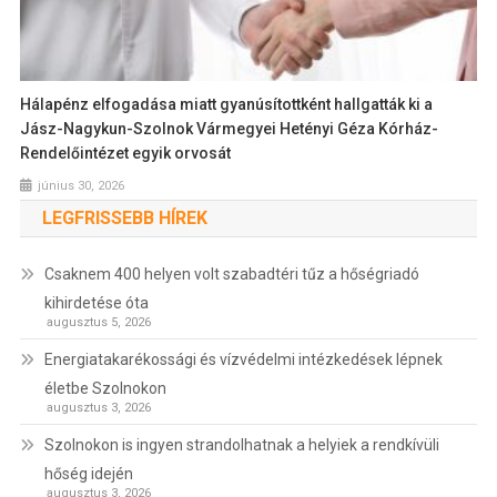
Hálapénz elfogadása miatt gyanúsítottként hallgatták ki a
Jász-Nagykun-Szolnok Vármegyei Hetényi Géza Kórház-
Rendelőintézet egyik orvosát
június 30, 2026
LEGFRISSEBB HÍREK
Csaknem 400 helyen volt szabadtéri tűz a hőségriadó
kihirdetése óta
augusztus 5, 2026
Energiatakarékossági és vízvédelmi intézkedések lépnek
életbe Szolnokon
augusztus 3, 2026
Szolnokon is ingyen strandolhatnak a helyiek a rendkívüli
hőség idején
augusztus 3, 2026