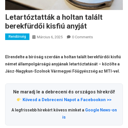
Letartóztatták a holtan talált
berekfürdői kisfiú anyját
Rendőrség
Március 6, 2025
0 Comments
Elrendelte a bíróság szerdán a holtan talált berekfürdői kisfiú
német állampolgárságú anyjának letartóztatását – közölte a
Jász-Nagykun-Szolnok Vármegyei Főügyészség az MTI-vel.
Ne maradj le a debreceni és országos hírekről!
Kövesd a Debreceni Napot a Facebookon >>
A legfrissebb hírekért kövess minket a
Google News-on
is