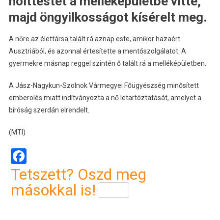
holttestét a melléképületbe vitte,
majd öngyilkosságot kísérelt meg.
A nőre az élettársa talált rá aznap este, amikor hazaért
Ausztriából, és azonnal értesítette a mentőszolgálatot. A
gyermekre másnap reggel szintén ő talált rá a melléképületben.
A Jász-Nagykun-Szolnok Vármegyei Főügyészség minősített
emberölés miatt indítványozta a nő letartóztatását, amelyet a
bíróság szerdán elrendelt.
(MTI)
Facebook
Tetszett? Oszd meg
másokkal is!