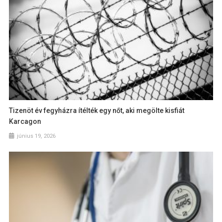
Tizenöt év fegyházra ítélték egy nőt, aki megölte kisfiát
Karcagon
június 19, 2026