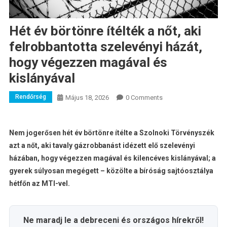
Hét év börtönre ítélték a nőt, aki
felrobbantotta szelevényi házát,
hogy végezzen magával és
kislányával
Rendőrség
Május 18, 2026
0 Comments
Nem jogerősen hét év börtönre ítélte a Szolnoki Törvényszék
azt a nőt, aki tavaly gázrobbanást idézett elő szelevényi
házában, hogy végezzen magával és kilencéves kislányával; a
gyerek súlyosan megégett – közölte a bíróság sajtóosztálya
hétfőn az MTI-vel.
Ne maradj le a debreceni és országos hírekről!