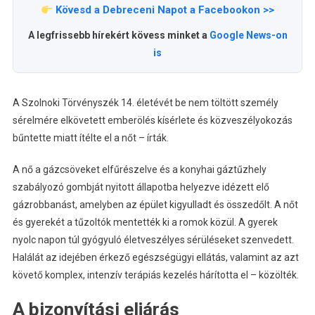
Kövesd a Debreceni Napot a Facebookon >>
A legfrissebb hírekért kövess minket a
Google News-on
is
A Szolnoki Törvényszék 14. életévét be nem töltött személy
sérelmére elkövetett emberölés kísérlete és közveszélyokozás
bűntette miatt ítélte el a nőt – írták.
A nő a gázcsöveket elfűrészelve és a konyhai gáztűzhely
szabályozó gombját nyitott állapotba helyezve idézett elő
gázrobbanást, amelyben az épület kigyulladt és összedőlt. A nőt
és gyerekét a tűzoltók mentették ki a romok közül. A gyerek
nyolc napon túl gyógyuló életveszélyes sérüléseket szenvedett.
Halálát az idejében érkező egészségügyi ellátás, valamint az azt
követő komplex, intenzív terápiás kezelés hárította el – közölték.
A bizonyítási eljárás