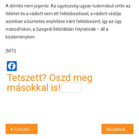
A döntés nem jogerős. Az ügyészség ugyan tudomásul vette az
ítéletet és a vádlott sem élt fellebbezéssel, a vádlott védője
azonban a büntetés enyhítése iránt fellebbezett, így az ügy
másodfokon, a Szegedi Ítélőtáblán folytatódik – áll a
közleményben.
(MTI)
Facebook
Tetszett? Oszd meg
másokkal is!
Bejegyzés
Fotózd le Debrecen üres, elhagyatott telkeit, és nyerj!
Modellváltás: így látják a helyzetet a Debreceni Egyetem jelenlegi és korábbi vezetői