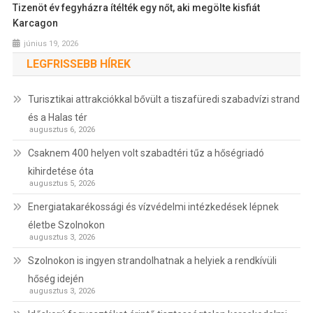
Tizenöt év fegyházra ítélték egy nőt, aki megölte kisfiát
Karcagon
június 19, 2026
LEGFRISSEBB HÍREK
Turisztikai attrakciókkal bővült a tiszafüredi szabadvízi strand
és a Halas tér
augusztus 6, 2026
Csaknem 400 helyen volt szabadtéri tűz a hőségriadó
kihirdetése óta
augusztus 5, 2026
Energiatakarékossági és vízvédelmi intézkedések lépnek
életbe Szolnokon
augusztus 3, 2026
Szolnokon is ingyen strandolhatnak a helyiek a rendkívüli
hőség idején
augusztus 3, 2026