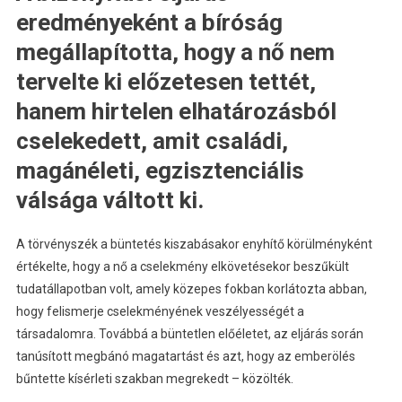
eredményeként a bíróság
megállapította, hogy a nő nem
tervelte ki előzetesen tettét,
hanem hirtelen elhatározásból
cselekedett, amit családi,
magánéleti, egzisztenciális
válsága váltott ki.
A törvényszék a büntetés kiszabásakor enyhítő körülményként
értékelte, hogy a nő a cselekmény elkövetésekor beszűkült
tudatállapotban volt, amely közepes fokban korlátozta abban,
hogy felismerje cselekményének veszélyességét a
társadalomra. Továbbá a büntetlen előéletet, az eljárás során
tanúsított megbánó magatartást és azt, hogy az emberölés
bűntette kísérleti szakban megrekedt – közölték.