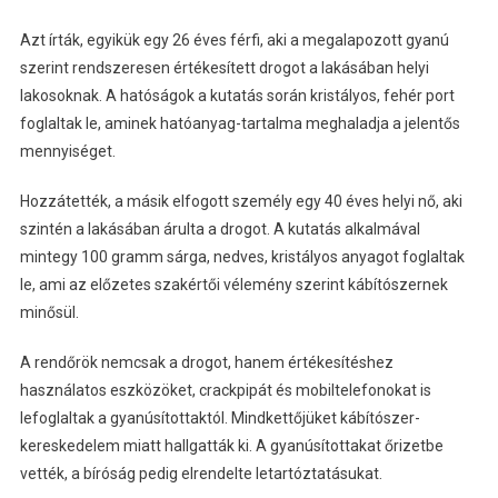
Azt írták, egyikük egy 26 éves férfi, aki a megalapozott gyanú
szerint rendszeresen értékesített drogot a lakásában helyi
lakosoknak. A hatóságok a kutatás során kristályos, fehér port
foglaltak le, aminek hatóanyag-tartalma meghaladja a jelentős
mennyiséget.
Hozzátették, a másik elfogott személy egy 40 éves helyi nő, aki
szintén a lakásában árulta a drogot. A kutatás alkalmával
mintegy 100 gramm sárga, nedves, kristályos anyagot foglaltak
le, ami az előzetes szakértői vélemény szerint kábítószernek
minősül.
A rendőrök nemcsak a drogot, hanem értékesítéshez
használatos eszközöket, crackpipát és mobiltelefonokat is
lefoglaltak a gyanúsítottaktól. Mindkettőjüket kábítószer-
kereskedelem miatt hallgatták ki. A gyanúsítottakat őrizetbe
vették, a bíróság pedig elrendelte letartóztatásukat.