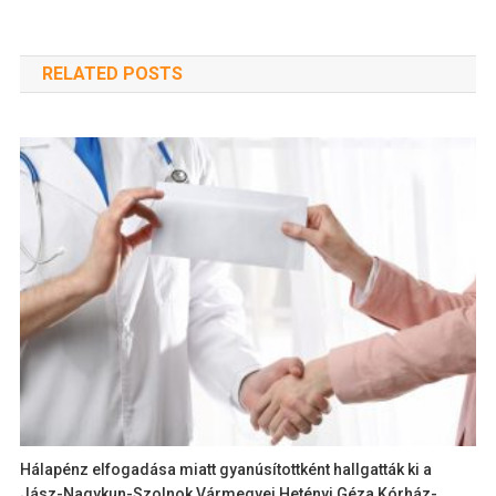
RELATED POSTS
Hálapénz elfogadása miatt gyanúsítottként hallgatták ki a
Jász-Nagykun-Szolnok Vármegyei Hetényi Géza Kórház-