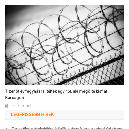
Tizenöt év fegyházra ítélték egy nőt, aki megölte kisfiát
Karcagon
június 19, 2026
LEGFRISSEBB HÍREK