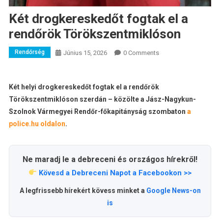
Két drogkereskedőt fogtak el a
rendőrök Törökszentmiklóson
Rendőrség
Június 15, 2026
0 Comments
Két helyi drogkereskedőt fogtak el a rendőrök
Törökszentmiklóson szerdán – közölte a Jász-Nagykun-
Szolnok Vármegyei Rendőr-főkapitányság szombaton
a
police.hu oldalon
.
Ne maradj le a debreceni és országos hírekről!
Kövesd a Debreceni Napot a Facebookon >>
A legfrissebb hírekért kövess minket a
Google News-on
is