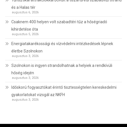
Turisztikai attrakciókkal bővült a tiszafüredi szabadvízi strand
és a Halas tér
augusztus 6, 2026
Csaknem 400 helyen volt szabadtéri tűz a hőségriadó
kihirdetése óta
augusztus 5, 2026
Energiatakarékossági és vízvédelmi intézkedések lépnek
életbe Szolnokon
augusztus 3, 2026
Szolnokon is ingyen strandolhatnak a helyiek a rendkívüli
hőség idején
augusztus 3, 2026
Időskorú fogyasztókat érintő tisztességtelen kereskedelmi
gyakorlatokat vizsgál az NKFH
augusztus 3, 2026