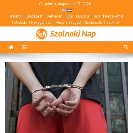
Skip
péntek, augusztus 07, 2026
to
Balaton
Budapest
Debrecen
Eger
Európa
Győr
Kecskemét
content
Miskolc
Nyíregyháza
Pécs
Szeged
Szoboszló
Szolnok
Szolnoki Nap