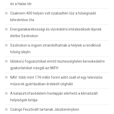
és a Halas tér
Csaknem 400 helyen volt szabadtéri tűz a hőségriadó
kihirdetése óta
Energiatakarékossági és vízvédelmi intézkedések lépnek
életbe Szolnokon
Szolnokon is ingyen strandolhatnak a helyiek a rendkívüli
hőség idején
Időskorú fogyasztókat érintő tisztességtelen kereskedelmi
gyakorlatokat vizsgál az NKFH
NAV: több mint 174 millió forint adót csalt el egy televíziós
műsorok gyártásában érdekelt cégháló
A katasztrófavédelem honlapján elérhető a klimatizált
helyiségek listája
Csángó Fesztivált tartanak Jászberényben