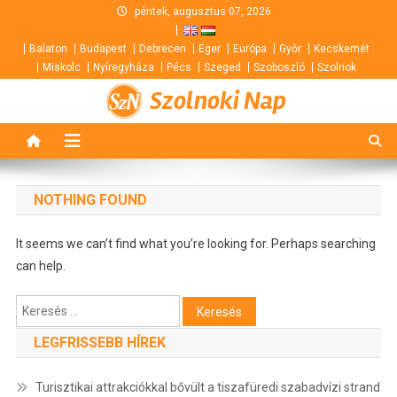
Skip
péntek, augusztus 07, 2026
to
Balaton
Budapest
Debrecen
Eger
Európa
Győr
Kecskemét
content
Miskolc
Nyíregyháza
Pécs
Szeged
Szoboszló
Szolnok
Szolnoki Nap
NOTHING FOUND
It seems we can’t find what you’re looking for. Perhaps searching
can help.
Keresés:
LEGFRISSEBB HÍREK
Turisztikai attrakciókkal bővült a tiszafüredi szabadvízi strand