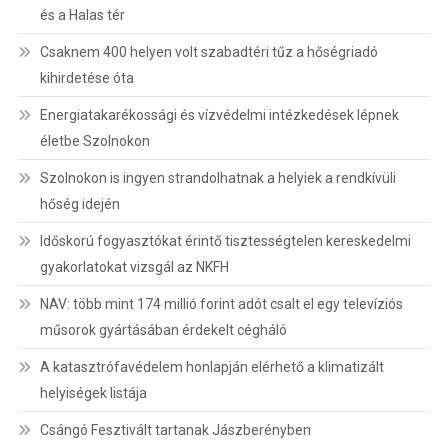
és a Halas tér
Csaknem 400 helyen volt szabadtéri tűz a hőségriadó
kihirdetése óta
Energiatakarékossági és vízvédelmi intézkedések lépnek
életbe Szolnokon
Szolnokon is ingyen strandolhatnak a helyiek a rendkívüli
hőség idején
Időskorú fogyasztókat érintő tisztességtelen kereskedelmi
gyakorlatokat vizsgál az NKFH
NAV: több mint 174 millió forint adót csalt el egy televíziós
műsorok gyártásában érdekelt cégháló
A katasztrófavédelem honlapján elérhető a klimatizált
helyiségek listája
Csángó Fesztivált tartanak Jászberényben