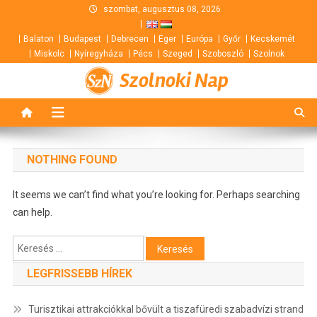
Skip
szombat, augusztus 08, 2026
to
Balaton
Budapest
Debrecen
Eger
Európa
Győr
Kecskemét
content
Miskolc
Nyíregyháza
Pécs
Szeged
Szoboszló
Szolnok
Szolnoki Nap
NOTHING FOUND
It seems we can’t find what you’re looking for. Perhaps searching
can help.
Keresés:
LEGFRISSEBB HÍREK
Turisztikai attrakciókkal bővült a tiszafüredi szabadvízi strand