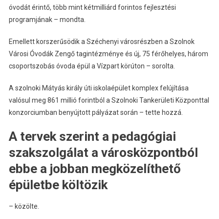
óvodát érintő, több mint kétmilliárd forintos fejlesztési
programjának – mondta.
Emellett korszerűsödik a Széchenyi városrészben a Szolnok
Városi Óvodák Zengő tagintézménye és új, 75 férőhelyes, három
csoportszobás óvoda épül a Vízpart körúton – sorolta.
A szolnoki Mátyás király úti iskolaépület komplex felújítása
valósul meg 861 millió forintból a Szolnoki Tankerületi Központtal
konzorciumban benyújtott pályázat során – tette hozzá.
A tervek szerint a pedagógiai
szakszolgálat a városközpontból
ebbe a jobban megközelíthető
épületbe költözik
– közölte.