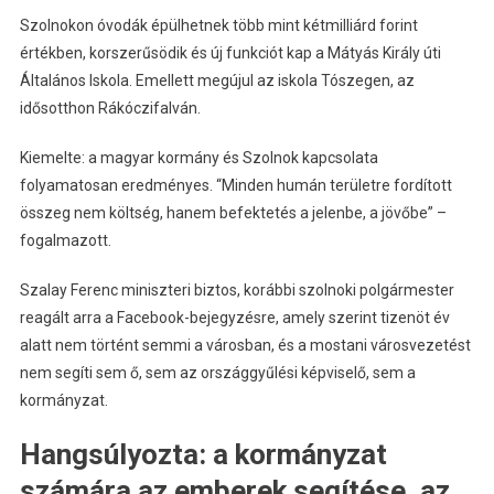
Szolnokon óvodák épülhetnek több mint kétmilliárd forint
értékben, korszerűsödik és új funkciót kap a Mátyás Király úti
Általános Iskola. Emellett megújul az iskola Tószegen, az
idősotthon Rákóczifalván.
Kiemelte: a magyar kormány és Szolnok kapcsolata
folyamatosan eredményes. “Minden humán területre fordított
összeg nem költség, hanem befektetés a jelenbe, a jövőbe” –
fogalmazott.
Szalay Ferenc miniszteri biztos, korábbi szolnoki polgármester
reagált arra a Facebook-bejegyzésre, amely szerint tizenöt év
alatt nem történt semmi a városban, és a mostani városvezetést
nem segíti sem ő, sem az országgyűlési képviselő, sem a
kormányzat.
Hangsúlyozta: a kormányzat
számára az emberek segítése, az