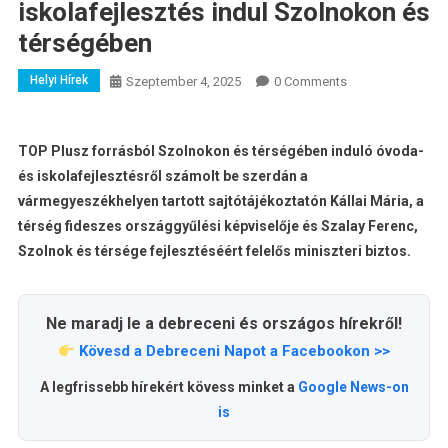
iskolafejlesztés indul Szolnokon és
térségében
Helyi Hírek
Szeptember 4, 2025
0 Comments
TOP Plusz forrásból Szolnokon és térségében induló óvoda-
és iskolafejlesztésről számolt be szerdán a
vármegyeszékhelyen tartott sajtótájékoztatón Kállai Mária, a
térség fideszes országgyűlési képviselője és Szalay Ferenc,
Szolnok és térsége fejlesztéséért felelős miniszteri biztos.
Ne maradj le a debreceni és országos hírekről!
Kövesd a Debreceni Napot a Facebookon >>
A legfrissebb hírekért kövess minket a
Google News-on
is