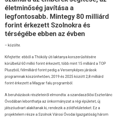
életminőség javítása a
legfontosabb. Mintegy 80 milliárd
forint érkezett Szolnokra és
térségébe ebben az évben
– közölte.
Kifejtette: ebből a Thököly úti laktanya korszerűsítésére
körülbelül 60 millió forint érkezett, több mint 15 milliárd a TOP
Pluszból, félmilliárd forint pedig a Versenyképes járások
programnak köszönhetően; 2019 és 2025 között 2,8 milliárd
forint érkezett a Magyar falu programból.
A beruházások részleteiről elmondta: a szandaszőlősi Eszterlánc
Óvodában lebonthatja az önkormányzat a régi épületet, új
játszóudvart alakítanak ki, rendezik a zöldfelületeket. Ez a
projektelem része a Szolnok Városi Óvodai Igazgatóság három