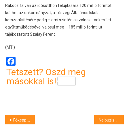
Rákóczifalván az idősotthon felújítására 120 millió forintot
költhet az önkormányzat, a Tószegi Általános Iskola
korszerűsítésére pedig – ami szintén a szolnoki tankerület
együttműködésével valósul meg – 185 millió forint jut –
tájékoztatott Szalay Ferenc.
(MTI)
Facebook
Tetszett? Oszd meg
másokkal is!
Bejegyzés
Főképp a kis lakások forgalmát lendítheti föl az Otthon Start
Ne buzizz és ne cigányozz, de ne azért, mert az taplóság – itt az MLSZ figyelemfelhívó kampánya